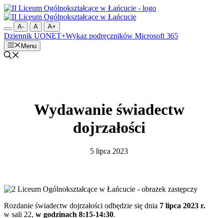
Przejdź
do
treści
A-
A
A+
Dziennik UONET+
Wykaz podręczników
Microsoft 365
Menu
Wydawanie świadectw
dojrzałości
5 lipca 2023
Rozdanie świadectw dojrzałości odbędzie się dnia
7 lipca 2023 r.
w sali 22,
w godzinach 8:15-14:30
.