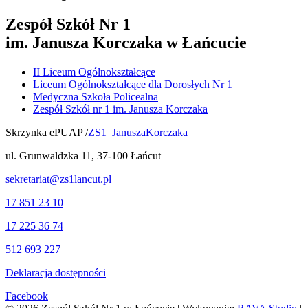
Zespół Szkół Nr 1
im. Janusza Korczaka w Łańcucie
II Liceum Ogólnokształcące
Liceum Ogólnokształcące dla Dorosłych Nr 1
Medyczna Szkoła Policealna
Zespół Szkół nr 1 im. Janusza Korczaka
Skrzynka ePUAP /
ZS1_JanuszaKorczaka
ul. Grunwaldzka 11, 37-100 Łańcut
sekretariat@zs1lancut.pl
17 851 23 10
17 225 36 74
512 693 227
Deklaracja dostępności
Facebook