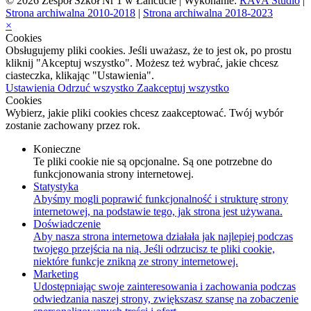
© 2026 Zespół Szkół Nr 1 w Łańcucie | Wykonanie:
RAVA Studio
|
Strona archiwalna 2010-2018
|
Strona archiwalna 2018-2023
×
Cookies
Obsługujemy pliki cookies. Jeśli uważasz, że to jest ok, po prostu
kliknij "Akceptuj wszystko". Możesz też wybrać, jakie chcesz
ciasteczka, klikając "Ustawienia".
Ustawienia
Odrzuć wszystko
Zaakceptuj wszystko
Cookies
Wybierz, jakie pliki cookies chcesz zaakceptować. Twój wybór
zostanie zachowany przez rok.
Konieczne
Te pliki cookie nie są opcjonalne. Są one potrzebne do
funkcjonowania strony internetowej.
Statystyka
Abyśmy mogli poprawić funkcjonalność i strukturę strony
internetowej, na podstawie tego, jak strona jest używana.
Doświadczenie
Aby nasza strona internetowa działała jak najlepiej podczas
twojego przejścia na nią. Jeśli odrzucisz te pliki cookie,
niektóre funkcje znikną ze strony internetowej.
Marketing
Udostępniając swoje zainteresowania i zachowania podczas
odwiedzania naszej strony, zwiększasz szansę na zobaczenie