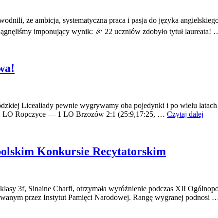
wodnili, że ambicja, systematyczna praca i pasja do języka angielski
ągnęliśmy imponujący wynik: 🎉 22 uczniów zdobyło tytuł laureata!
wa!
wódzkiej Licealiady pewnie wygrywamy oba pojedynki i po wielu latac
ju: LO Ropczyce — 1 LO Brzozów 2:1 (25:9,17:25, …
Czytaj dalej
polskim Konkursie Recytatorskim
lasy 3f, Sinaine Charfi, otrzymała wyróżnienie podczas XII Ogólnopo
owanym przez Instytut Pamięci Narodowej. Rangę wygranej podnosi 