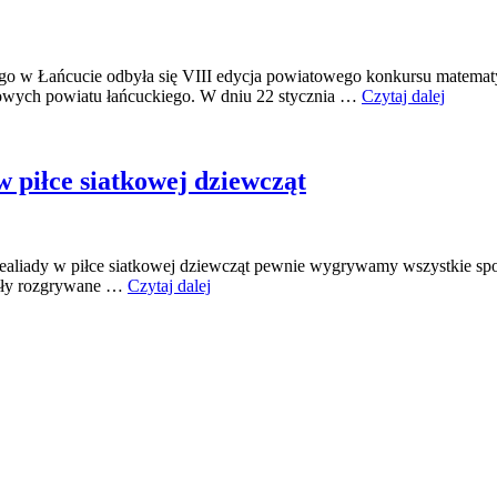
skiego w Łańcucie odbyła się VIII edycja powiatowego konkursu mat
owych powiatu łańcuckiego. W dniu 22 stycznia …
Czytaj dalej
 piłce siatkowej dziewcząt
ealiady w piłce siatkowej dziewcząt pewnie wygrywamy wszystkie spotka
inały rozgrywane …
Czytaj dalej