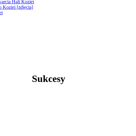
warcia Hali Koziei
 Koziei [zdjęcia]
ei
Sukcesy