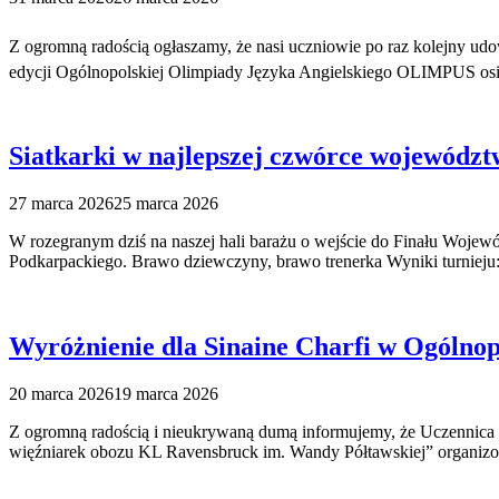
Z ogromną radością ogłaszamy, że nasi uczniowie po raz kolejny udo
edycji Ogólnopolskiej Olimpiady Języka Angielskiego OLIMPUS osi
Siatkarki w najlepszej czwórce województ
27 marca 2026
25 marca 2026
W rozegranym dziś na naszej hali barażu o wejście do Finału Woje
Podkarpackiego. Brawo dziewczyny, brawo trenerka Wyniki turnie
Wyróżnienie dla Sinaine Charfi w Ogólno
20 marca 2026
19 marca 2026
Z ogromną radością i nieukrywaną dumą informujemy, że Uczennica k
więźniarek obozu KL Ravensbruck im. Wandy Półtawskiej” organiz