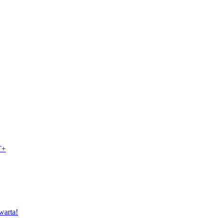
T+
warta!