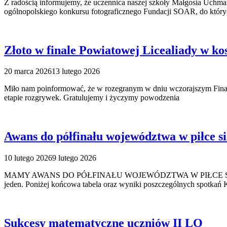
Z radością informujemy, że uczennica naszej szkoły Małgosia Uchman
ogólnopolskiego konkursu fotograficznego Fundacji SOAR, do któryc
Złoto w finale Powiatowej Licealiady w k
20 marca 2026
13 lutego 2026
Miło nam poinformować, że w rozegranym w dniu wczorajszym Final
etapie rozgrywek. Gratulujemy i życzymy powodzenia
Awans do półfinału województwa w piłce s
10 lutego 2026
9 lutego 2026
MAMY AWANS DO PÓŁFINAŁU WOJEWÓDZTWA W PIŁCE SIATKOWEJ D
jeden. Poniżej końcowa tabela oraz wyniki poszczególnych spotkań
Sukcesy matematyczne uczniów II LO