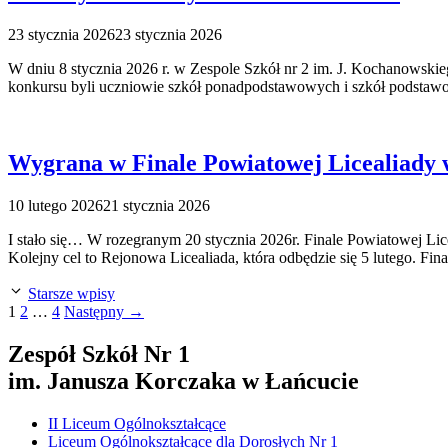
23 stycznia 2026
23 stycznia 2026
W dniu 8 stycznia 2026 r. w Zespole Szkół nr 2 im. J. Kochanow
konkursu byli uczniowie szkół ponadpodstawowych i szkół podstaw
Wygrana w Finale Powiatowej Licealiady w
10 lutego 2026
21 stycznia 2026
I stało się… W rozegranym 20 stycznia 2026r. Finale Powiatowej Lic
Kolejny cel to Rejonowa Licealiada, która odbędzie się 5 lutego. F
Starsze wpisy
Strona
Strona
Strona
1
2
…
4
Następny
→
Zespół Szkół Nr 1
im. Janusza Korczaka w Łańcucie
II Liceum Ogólnokształcące
Liceum Ogólnokształcące dla Dorosłych Nr 1