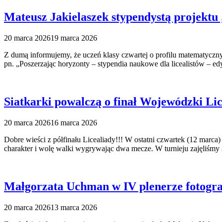
Mateusz Jakielaszek stypendystą projektu
20 marca 2026
19 marca 2026
Z dumą informujemy, że uczeń klasy czwartej o profilu matematyczn
pn. „Poszerzając horyzonty – stypendia naukowe dla licealistów –
Siatkarki powalczą o finał Wojewódzki Lic
20 marca 2026
16 marca 2026
Dobre wieści z półfinału Licealiady!!! W ostatni czwartek (12 marc
charakter i wolę walki wygrywając dwa mecze. W turnieju zajęliśmy
Małgorzata Uchman w IV plenerze fotogr
20 marca 2026
13 marca 2026