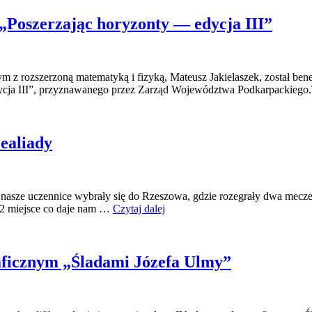
 „Poszerzając horyzonty — edycja III”
ym z rozszerzoną matematyką i fizyką, Mateusz Jakielaszek, został b
 edycja III”, przyznawanego przez Zarząd Województwa Podkarpackieg
ealiady
a) nasze uczennice wybrały się do Rzeszowa, gdzie rozegrały dwa mecze
 2 miejsce co daje nam …
Czytaj dalej
aficznym „Śladami Józefa Ulmy”