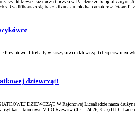
 zakwalifikowała się i uczestniczyła w IV plenerze fotograficznym „
h zakwalifikowało się tylko kilkunastu młodych amatorów fotografii 
oszykówce
e Powiatowej Liceliady w koszykówce dziewcząt i chłopców obydwie 
iatkowej dziewcząt!
ZIEWCZĄT W Rejonowej Licealiadzie nasza drużyna zajęła dr
 Klasyfikacja końcowa: V LO Rzeszów (0:2 – 24:26, 9:25) II LO Łań