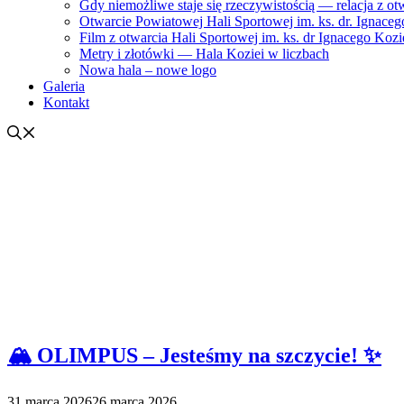
Gdy niemożliwe staje się rzeczywistością — relacja z ot
Otwarcie Powiatowej Hali Sportowej im. ks. dr. Ignacego
Film z otwarcia Hali Sportowej im. ks. dr Ignacego Kozi
Metry i złotówki — Hala Koziei w liczbach
Nowa hala – nowe logo
Galeria
Kontakt
🏔️ OLIMPUS – Jesteśmy na szczycie! ✨
31 marca 2026
26 marca 2026