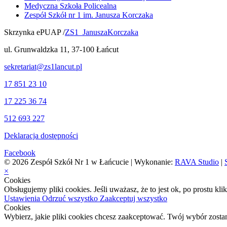
Medyczna Szkoła Policealna
Zespół Szkół nr 1 im. Janusza Korczaka
Skrzynka ePUAP /
ZS1_JanuszaKorczaka
ul. Grunwaldzka 11, 37-100 Łańcut
sekretariat@zs1lancut.pl
17 851 23 10
17 225 36 74
512 693 227
Deklaracja dostępności
Facebook
© 2026 Zespół Szkół Nr 1 w Łańcucie | Wykonanie:
RAVA Studio
|
×
Cookies
Obsługujemy pliki cookies. Jeśli uważasz, że to jest ok, po prostu kl
Ustawienia
Odrzuć wszystko
Zaakceptuj wszystko
Cookies
Wybierz, jakie pliki cookies chcesz zaakceptować. Twój wybór zosta