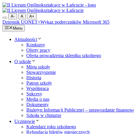
Przejdź
do
treści
A-
A
A+
Dziennik UONET+
Wykaz podręczników
Microsoft 365
Menu
Aktualności
Konkursy
Oferty pracy
Oferta prowadzenia sklepiku szkolnego
O szkole
Misja szkoły
Stowarzyszenie
Historia
Patron szkoły
Współpraca
Sukcesy
Media o nas
Dokumenty
Biuletyn Informacji Publicznej – sprawozdanie finansow
Szkoła w chmurze
Uczniowie
Kalendarz roku szkolnego
Refundacja biletów miesięcznych