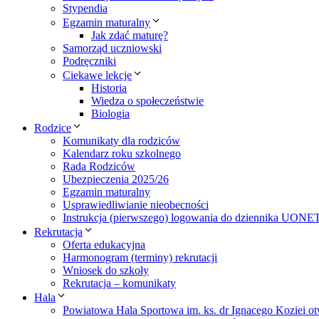
Stypendia
Egzamin maturalny
Jak zdać maturę?
Samorząd uczniowski
Podręczniki
Ciekawe lekcje
Historia
Wiedza o społeczeństwie
Biologia
Rodzice
Komunikaty dla rodziców
Kalendarz roku szkolnego
Rada Rodziców
Ubezpieczenia 2025/26
Egzamin maturalny
Usprawiedliwianie nieobecności
Instrukcja (pierwszego) logowania do dziennika UONE
Rekrutacja
Oferta edukacyjna
Harmonogram (terminy) rekrutacji
Wniosek do szkoły
Rekrutacja – komunikaty
Hala
Powiatowa Hala Sportowa im. ks. dr Ignacego Koziei ot