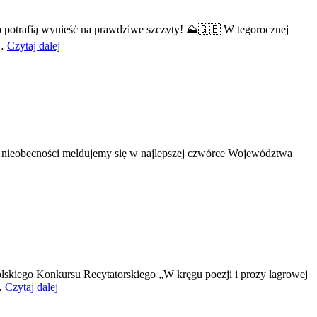
ego potrafią wynieść na prawdziwe szczyty! ⛰️🇬🇧 W tegorocznej
 …
Czytaj dalej
h nieobecności meldujemy się w najlepszej czwórce Województwa
lskiego Konkursu Recytatorskiego „W kręgu poezji i prozy lagrowej
…
Czytaj dalej