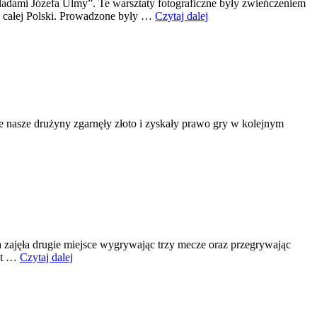
Śladami Józefa Ulmy”. Te warsztaty fotograficzne były zwieńczeniem
z całej Polski. Prowadzone były …
Czytaj dalej
nasze drużyny zgarnęły złoto i zyskały prawo gry w kolejnym
ugie miejsce wygrywając trzy mecze oraz przegrywając
cut …
Czytaj dalej