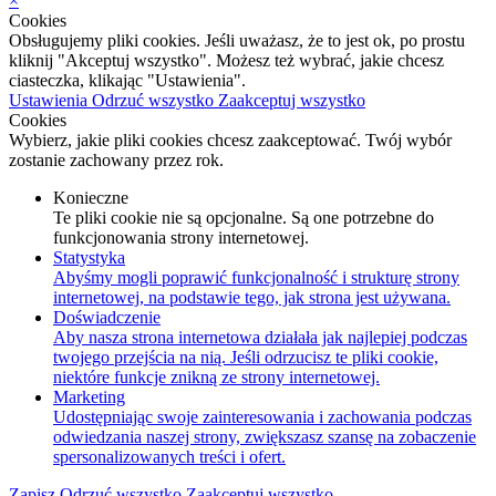
×
Cookies
Obsługujemy pliki cookies. Jeśli uważasz, że to jest ok, po prostu
kliknij "Akceptuj wszystko". Możesz też wybrać, jakie chcesz
ciasteczka, klikając "Ustawienia".
Ustawienia
Odrzuć wszystko
Zaakceptuj wszystko
Cookies
Wybierz, jakie pliki cookies chcesz zaakceptować. Twój wybór
zostanie zachowany przez rok.
Konieczne
Te pliki cookie nie są opcjonalne. Są one potrzebne do
funkcjonowania strony internetowej.
Statystyka
Abyśmy mogli poprawić funkcjonalność i strukturę strony
internetowej, na podstawie tego, jak strona jest używana.
Doświadczenie
Aby nasza strona internetowa działała jak najlepiej podczas
twojego przejścia na nią. Jeśli odrzucisz te pliki cookie,
niektóre funkcje znikną ze strony internetowej.
Marketing
Udostępniając swoje zainteresowania i zachowania podczas
odwiedzania naszej strony, zwiększasz szansę na zobaczenie
spersonalizowanych treści i ofert.
Zapisz
Odrzuć wszystko
Zaakceptuj wszystko