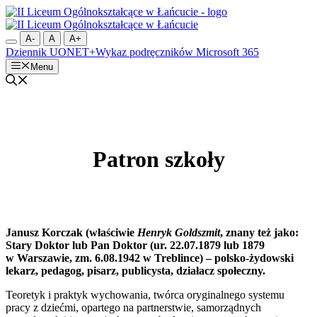
Przejdź
do
treści
A-
A
A+
Dziennik UONET+
Wykaz podręczników
Microsoft 365
Menu
Patron szkoły
Janusz Korczak (właściwie
Henryk Goldszmit
, znany też jako:
Stary Doktor lub Pan Doktor (ur. 22.07.1879 lub 1879
w Warszawie, zm. 6.08.1942 w Treblince) – polsko-żydowski
lekarz, pedagog, pisarz, publicysta, działacz społeczny.
Teoretyk i praktyk wychowania, twórca oryginalnego systemu
pracy z dziećmi, opartego na partnerstwie, samorządnych