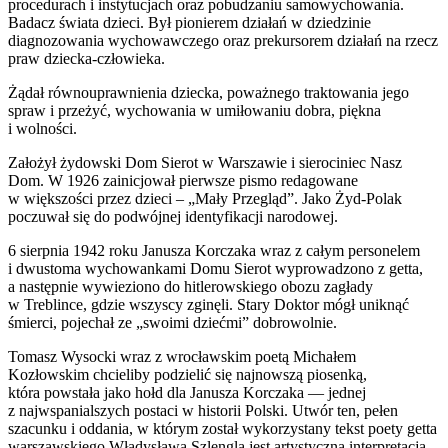
procedurach i instytucjach oraz pobudzaniu samowychowania.
Badacz świata dzieci. Był pionierem działań w dziedzinie
diagnozowania wychowawczego oraz prekursorem działań na rzecz
praw dziecka-człowieka.
Żądał równouprawnienia dziecka, poważnego traktowania jego
spraw i przeżyć, wychowania w umiłowaniu dobra, piękna
i wolności.
Założył żydowski Dom Sierot w Warszawie i sierociniec Nasz
Dom. W 1926 zainicjował pierwsze pismo redagowane
w większości przez dzieci – „Mały Przegląd”. Jako Żyd-Polak
poczuwał się do podwójnej identyfikacji narodowej.
6 sierpnia 1942 roku Janusza Korczaka wraz z całym personelem
i dwustoma wychowankami Domu Sierot wyprowadzono z getta,
a następnie wywieziono do hitlerowskiego obozu zagłady
w Treblince, gdzie wszyscy zginęli. Stary Doktor mógł uniknąć
śmierci, pojechał ze „swoimi dziećmi” dobrowolnie.
Tomasz Wysocki wraz z wrocławskim poetą Michałem
Kozłowskim chcieliby podzielić się najnowszą piosenką,
która powstała jako hołd dla Janusza Korczaka — jednej
z najwspanialszych postaci w historii Polski. Utwór ten, pełen
szacunku i oddania, w którym został wykorzystany tekst poety getta
warszawskiego Władysława Szlengla jest artystyczną interpretacją