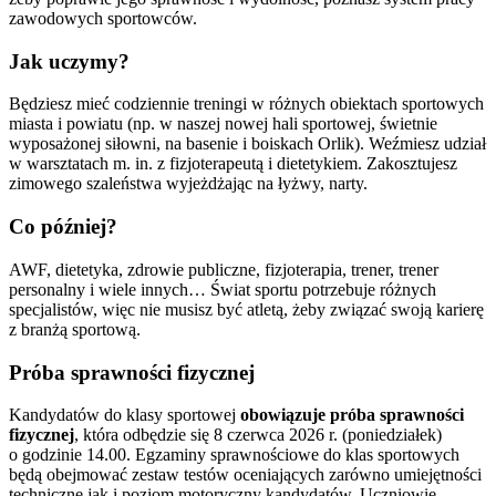
zawodowych sportowców.
Jak uczymy?
Będziesz mieć codziennie treningi w różnych obiektach sportowych
miasta i powiatu (np. w naszej nowej hali sportowej, świetnie
wyposażonej siłowni, na basenie i boiskach Orlik). Weźmiesz udział
w warsztatach m. in. z fizjoterapeutą i dietetykiem. Zakosztujesz
zimowego szaleństwa wyjeżdżając na łyżwy, narty.
Co później?
AWF, dietetyka, zdrowie publiczne, fizjoterapia, trener, trener
personalny i wiele innych… Świat sportu potrzebuje różnych
specjalistów, więc nie musisz być atletą, żeby związać swoją karierę
z branżą sportową.
Próba sprawności fizycznej
Kandydatów do klasy sportowej
obowiązuje próba sprawności
fizycznej
, która odbędzie się 8 czerwca 2026 r. (poniedziałek)
o godzinie 14.00. Egzaminy sprawnościowe do klas sportowych
będą obejmować zestaw testów oceniających zarówno umiejętności
techniczne jak i poziom motoryczny kandydatów. Uczniowie