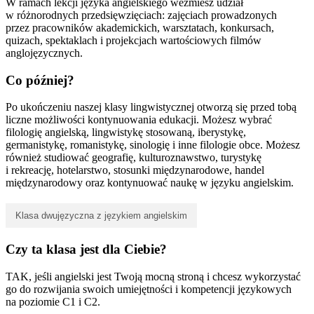
W ramach lekcji języka angielskiego weźmiesz udział
w różnorodnych przedsięwzięciach: zajęciach prowadzonych
przez pracowników akademickich, warsztatach, konkursach,
quizach, spektaklach i projekcjach wartościowych filmów
anglojęzycznych.
Co później?
Po ukończeniu naszej klasy lingwistycznej otworzą się przed tobą
liczne możliwości kontynuowania edukacji. Możesz wybrać
filologię angielską, lingwistykę stosowaną, iberystykę,
germanistykę, romanistykę, sinologię i inne filologie obce. Możesz
również studiować geografię, kulturoznawstwo, turystykę
i rekreację, hotelarstwo, stosunki międzynarodowe, handel
międzynarodowy oraz kontynuować naukę w języku angielskim.
Klasa dwujęzyczna z językiem angielskim
Czy ta klasa jest dla Ciebie?
TAK, jeśli angielski jest Twoją mocną stroną i chcesz wykorzystać
go do rozwijania swoich umiejętności i kompetencji językowych
na poziomie C1 i C2.