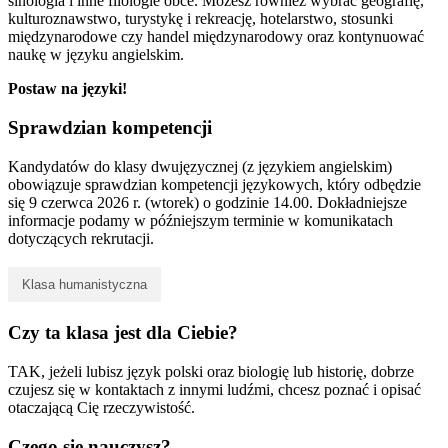
sinologia i inne filologie obce. Możesz również wybrać geografię,
kulturoznawstwo, turystykę i rekreację, hotelarstwo, stosunki
międzynarodowe czy handel międzynarodowy oraz kontynuować
naukę w języku angielskim.
Postaw na języki!
Sprawdzian kompetencji
Kandydatów do klasy dwujęzycznej (z językiem angielskim)
obowiązuje sprawdzian kompetencji językowych, który odbędzie
się 9 czerwca 2026 r. (wtorek) o godzinie 14.00. Dokładniejsze
informacje podamy w późniejszym terminie w komunikatach
dotyczących rekrutacji.
Klasa humanistyczna
Czy ta klasa jest dla Ciebie?
TAK, jeżeli lubisz język polski oraz biologię lub historię, dobrze
czujesz się w kontaktach z innymi ludźmi, chcesz poznać i opisać
otaczającą Cię rzeczywistość.
Czego się nauczysz?