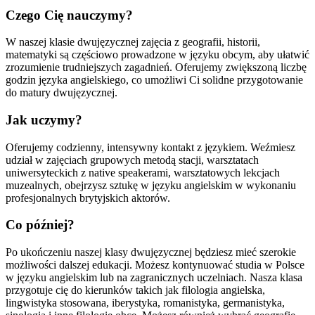
Czego Cię nauczymy?
W naszej klasie dwujęzycznej zajęcia z geografii, historii,
matematyki są częściowo prowadzone w języku obcym, aby ułatwić
zrozumienie trudniejszych zagadnień. Oferujemy zwiększoną liczbę
godzin języka angielskiego, co umożliwi Ci solidne przygotowanie
do matury dwujęzycznej.
Jak uczymy?
Oferujemy codzienny, intensywny kontakt z językiem. Weźmiesz
udział w zajęciach grupowych metodą stacji, warsztatach
uniwersyteckich z native speakerami, warsztatowych lekcjach
muzealnych, obejrzysz sztukę w języku angielskim w wykonaniu
profesjonalnych brytyjskich aktorów.
Co później?
Po ukończeniu naszej klasy dwujęzycznej będziesz mieć szerokie
możliwości dalszej edukacji. Możesz kontynuować studia w Polsce
w języku angielskim lub na zagranicznych uczelniach. Nasza klasa
przygotuje cię do kierunków takich jak filologia angielska,
lingwistyka stosowana, iberystyka, romanistyka, germanistyka,