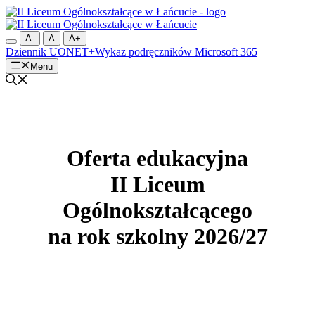
Przejdź
do
treści
A-
A
A+
Dziennik UONET+
Wykaz podręczników
Microsoft 365
Menu
Oferta edukacyjna
II Liceum
Ogólnokształcącego
na rok szkolny 2026/27