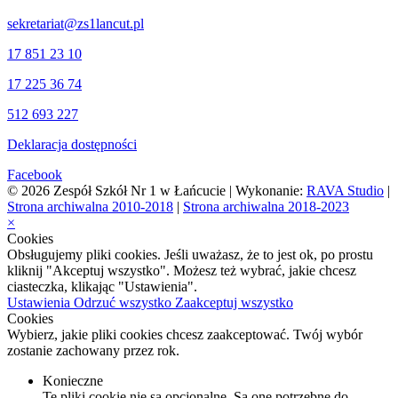
sekretariat@zs1lancut.pl
17 851 23 10
17 225 36 74
512 693 227
Deklaracja dostępności
Facebook
© 2026 Zespół Szkół Nr 1 w Łańcucie | Wykonanie:
RAVA Studio
|
Strona archiwalna 2010-2018
|
Strona archiwalna 2018-2023
×
Cookies
Obsługujemy pliki cookies. Jeśli uważasz, że to jest ok, po prostu
kliknij "Akceptuj wszystko". Możesz też wybrać, jakie chcesz
ciasteczka, klikając "Ustawienia".
Ustawienia
Odrzuć wszystko
Zaakceptuj wszystko
Cookies
Wybierz, jakie pliki cookies chcesz zaakceptować. Twój wybór
zostanie zachowany przez rok.
Konieczne
Te pliki cookie nie są opcjonalne. Są one potrzebne do