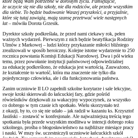
które będą Wam potrzebne w dorosłym życiu. Pamiętajcie,
że uczycie się nie dla szkoły, nie dla rodziców, ale przede wszystkim
dla siebie. To będzie budowanie Waszej przyszłości, a przyjaźnie,
które się tutaj zawiążą, mają szansę przetrwać wiele następnych
lat
– mówiła Dorota Grzesik.
Dyrektor szkoły podkreślała, że przed nami ciekawy rok, pełen
ważnych wydarzeń. Pierwszym z nich będzie beatyfikacja Rodziny
Ulmów z Markowej – ludzi którzy przykazanie miłości bliźniego
zrealizowali w sposób heroiczny. Kolejne istotne wydarzenie to 250
rocznica powstania Komisji Edukacji Narodowej. Dwa i pół wieku
temu, przez powołanie instytucji państwowej odpowiedzialnej
za edukację podkreślono, że edukacja jest wartością. Zauważono,
że kształcenie to wartość, która ma znaczenie nie tylko dla
pojedynczego człowieka, ale i dla funkcjonowania państwa.
Zanim uczniowie II LO zapełnili szkolne korytarze i sale lekcyjne,
swoje kroki skierowali do łańcuckiej fary, gdzie pośród
rówieśników dziękowali za wakacyjny wypoczynek, za wszystko
co dobrego w tym czasie ich spotkało. Wielu skorzystało też
z okazji, by to, co się nie udało – jak radził w kazaniu ks. Krzysztof
Jasiński – zostawić w konfesjonale. Ale najważniejszą treścią tego
spotkania była przede wszystkim modlitwa w intencji dobrego roku
szkolnego, prośba o błogosławieństwo na najbliższe miesiące pracy
i nauki. W mszy św. uczestniczyli uczniowie łańcuckich szkół