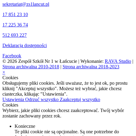
sekretariat@zs1lancut.pl
17 851 23 10
17 225 36 74
512 693 227
Deklaracja dostępności
Facebook
© 2026 Zespół Szkół Nr 1 w Łańcucie | Wykonanie:
RAVA Studio
|
Strona archiwalna 2010-2018
|
Strona archiwalna 2018-2023
×
Cookies
Obsługujemy pliki cookies. Jeśli uważasz, że to jest ok, po prostu
kliknij "Akceptuj wszystko". Możesz też wybrać, jakie chcesz
ciasteczka, klikając "Ustawienia".
Ustawienia
Odrzuć wszystko
Zaakceptuj wszystko
Cookies
Wybierz, jakie pliki cookies chcesz zaakceptować. Twój wybór
zostanie zachowany przez rok.
Konieczne
Te pliki cookie nie są opcjonalne. Są one potrzebne do