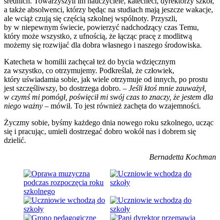
średnich. Towarzyszyli im nauczyciele, katecheci, dyrektorzy szkół,
a także absolwenci, którzy będąc na studiach mają jeszcze wakacje,
ale wciąż czują się częścią szkolnej wspólnoty. Przyszli,
by w niepewnym świecie, powierzyć nadchodzący czas Temu,
który może wszystko, z ufnością, że łącząc pracę z modlitwą
możemy się rozwijać dla dobra własnego i naszego środowiska.
Katecheta w homilii zachęcał też do bycia wdzięcznym
za wszystko, co otrzymujemy. Podkreślał, że człowiek,
który uświadamia sobie, jak wiele otrzymuje od innych, po prostu
jest szczęśliwszy, bo dostrzega dobro. –
Jeśli ktoś mnie zauważył,
w czymś mi pomógł, poświęcił mi swój czas to znaczy, że jestem dla
niego ważny
– mówił. To jest również zachęta do wzajemności.
Życzmy sobie, byśmy każdego dnia nowego roku szkolnego, ucząc
się i pracując, umieli dostrzegać dobro wokół nas i dobrem się
dzielić.
Bernadetta Kochman