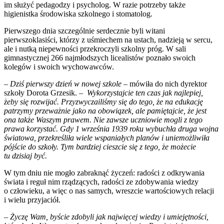
im służyć pedagodzy i psycholog. W razie potrzeby także
higienistka środowiska szkolnego i stomatolog.
Pierwszego dnia szczególnie serdecznie byli witani
pierwszoklasiści, którzy z uśmiechem na ustach, nadzieją w sercu,
ale i nutką niepewności przekroczyli szkolny próg. W sali
gimnastycznej 266 najmłodszych licealistów poznało swoich
kolegów i swoich wychowawców.
–
Dziś pierwszy dzień w nowej szkole
– mówiła do nich dyrektor
szkoły Dorota Grzesik. –
Wykorzystajcie ten czas jak najlepiej,
żeby się rozwijać. Przyzwyczailiśmy się do tego, że na edukację
patrzymy przeważnie jako na obowiązek, ale pamiętajcie, że jest
ona także Waszym prawem. Nie zawsze uczniowie mogli z tego
prawa korzystać. Gdy 1 września 1939 roku wybuchła druga wojna
światowa, przekreśliła wiele wspaniałych planów i uniemożliwiła
pójście do szkoły. Tym bardziej cieszcie się z tego, że możecie
tu dzisiaj być. ­
W tym dniu nie mogło zabraknąć życzeń: radości z odkrywania
świata i reguł nim rządzących, radości ze zdobywania wiedzy
o człowieku, a więc o nas samych, wreszcie wartościowych relacji
i wielu przyjaciół.
–
Życzę Wam, byście zdobyli jak najwięcej wiedzy i umiejętności,