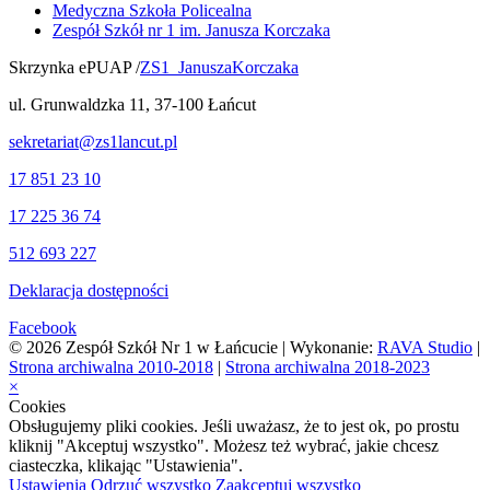
Medyczna Szkoła Policealna
Zespół Szkół nr 1 im. Janusza Korczaka
Skrzynka ePUAP /
ZS1_JanuszaKorczaka
ul. Grunwaldzka 11, 37-100 Łańcut
sekretariat@zs1lancut.pl
17 851 23 10
17 225 36 74
512 693 227
Deklaracja dostępności
Facebook
© 2026 Zespół Szkół Nr 1 w Łańcucie | Wykonanie:
RAVA Studio
|
Strona archiwalna 2010-2018
|
Strona archiwalna 2018-2023
×
Cookies
Obsługujemy pliki cookies. Jeśli uważasz, że to jest ok, po prostu
kliknij "Akceptuj wszystko". Możesz też wybrać, jakie chcesz
ciasteczka, klikając "Ustawienia".
Ustawienia
Odrzuć wszystko
Zaakceptuj wszystko