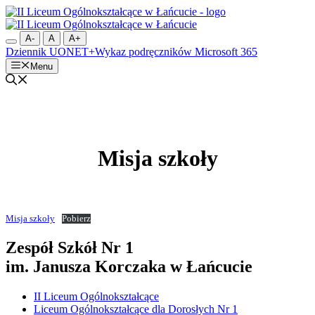
Przejdź
do
treści
A-
A
A+
Dziennik UONET+
Wykaz podręczników
Microsoft 365
Menu
Misja szkoły
Misja szkoły
Pobierz
Zespół Szkół Nr 1
im. Janusza Korczaka w Łańcucie
II Liceum Ogólnokształcące
Liceum Ogólnokształcące dla Dorosłych Nr 1