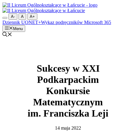
Przejdź
do
treści
A-
A
A+
Dziennik UONET+
Wykaz podręczników
Microsoft 365
Menu
Sukcesy w XXI
Podkarpackim
Konkursie
Matematycznym
im. Franciszka Leji
14 maja 2022