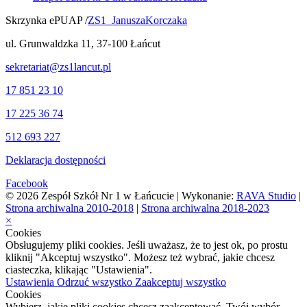
Skrzynka ePUAP /
ZS1_JanuszaKorczaka
ul. Grunwaldzka 11, 37-100 Łańcut
sekretariat@zs1lancut.pl
17 851 23 10
17 225 36 74
512 693 227
Deklaracja dostępności
Facebook
© 2026 Zespół Szkół Nr 1 w Łańcucie | Wykonanie:
RAVA Studio
|
Strona archiwalna 2010-2018
|
Strona archiwalna 2018-2023
×
Cookies
Obsługujemy pliki cookies. Jeśli uważasz, że to jest ok, po prostu
kliknij "Akceptuj wszystko". Możesz też wybrać, jakie chcesz
ciasteczka, klikając "Ustawienia".
Ustawienia
Odrzuć wszystko
Zaakceptuj wszystko
Cookies
Wybierz, jakie pliki cookies chcesz zaakceptować. Twój wybór