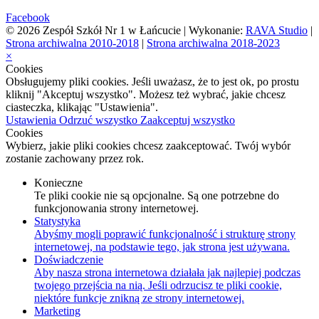
Facebook
© 2026 Zespół Szkół Nr 1 w Łańcucie | Wykonanie:
RAVA Studio
|
Strona archiwalna 2010-2018
|
Strona archiwalna 2018-2023
×
Cookies
Obsługujemy pliki cookies. Jeśli uważasz, że to jest ok, po prostu
kliknij "Akceptuj wszystko". Możesz też wybrać, jakie chcesz
ciasteczka, klikając "Ustawienia".
Ustawienia
Odrzuć wszystko
Zaakceptuj wszystko
Cookies
Wybierz, jakie pliki cookies chcesz zaakceptować. Twój wybór
zostanie zachowany przez rok.
Konieczne
Te pliki cookie nie są opcjonalne. Są one potrzebne do
funkcjonowania strony internetowej.
Statystyka
Abyśmy mogli poprawić funkcjonalność i strukturę strony
internetowej, na podstawie tego, jak strona jest używana.
Doświadczenie
Aby nasza strona internetowa działała jak najlepiej podczas
twojego przejścia na nią. Jeśli odrzucisz te pliki cookie,
niektóre funkcje znikną ze strony internetowej.
Marketing