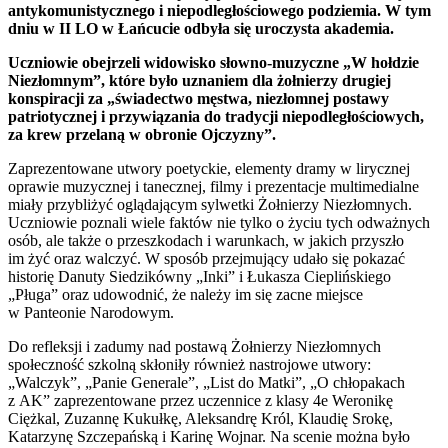
antykomunistycznego i niepodległościowego podziemia. W tym
dniu w II LO w Łańcucie odbyła się uroczyst
a akademia.
Uczniowie obejrzeli widowisko słowno-muzyczne „W hołdzie
Niezłomnym”, które było uznaniem dla żołnierzy drugiej
konspiracji za „świadectwo męstwa, niezłomnej postawy
patriotycznej i przywiązania do tradycji niepodległościowych,
za krew przelaną w obronie Ojczyzny”.
Zaprezentowane utwory poetyckie, elementy dramy w lirycznej
oprawie muzycznej i tanecznej, filmy i prezentacje multimedialne
miały przybliżyć oglądającym sylwetki Żołnierzy Niezłomnych.
Uczniowie poznali wiele faktów nie tylko o życiu tych odważnych
osób, ale także o przeszkodach i warunkach, w jakich przyszło
im żyć oraz walczyć. W sposób przejmujący udało się pokazać
historię Danuty Siedzikówny „Inki” i Łukasza Cieplińskiego
„Pługa” oraz udowodnić, że należy im się zacne miejsce
w Panteonie Narodowym.
Do refleksji i zadumy nad postawą Żołnierzy Niezłomnych
społeczność szkolną skłoniły również nastrojowe utwory:
„Walczyk”, „Panie Generale”, „List do Matki”, „O chłopakach
z AK” zaprezentowane przez uczennice z klasy 4e Weronikę
Ciężkal, Zuzannę Kukułkę, Aleksandrę Król, Klaudię Srokę,
Katarzynę Szczepańską i Karinę Wojnar. Na scenie można było