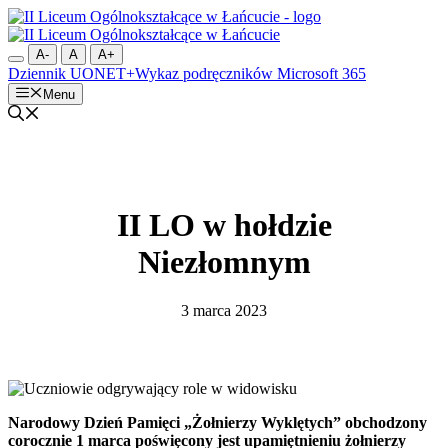
Przejdź
do
treści
A-
A
A+
Dziennik UONET+
Wykaz podręczników
Microsoft 365
Menu
II LO w hołdzie
Niezłomnym
3 marca 2023
Narodowy Dzień Pamięci „Żołnierzy Wyklętych”
obchodzony
corocznie 1 marca poświęcony jest upamiętnieniu żołnierzy