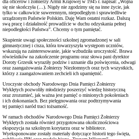
dla oficerów i żołnierzy Armii Krajowej w 1945 r. napisał: „Wojna
się nie skończyła (…). Nigdy nie zgodzimy się na inne życie, jak
tylko w całkowicie suwerennym, niepodległym i sprawiedliwie
urządzonym Państwie Polskim. Daję Wam ostatni rozkaz. Dalszą
swą pracę i działalność prowadźcie w duchu odzyskania pełnej
niepodległości Państwa”. Chcemy o tym pamiętać.
Skupienie uwagi społeczności szkolnej zgromadzonej w sali
gimnastycznej i cisza, która towarzyszyła występom uczniów,
wskazują na zainteresowanie, jakie wzbudziła uroczystość. Brawa
rówieśników na zakończenie programu oraz słowa pani dyrektor
Doroty Grzesik wyraziły podziw i uznanie dla poświęcenia, odwagi
oraz zaangażowania Żołnierzy Niezłomnych oraz tych wszystkich,
którzy z zaangażowaniem zechcieli ich upamiętnić.
Uroczyste obchody Narodowego Dnia Pamięci Żołnierzy
Wyklętych pozwoliły młodzieży poszerzyć wiedzę historyczną
oraz zrozumieć, jak ważna jest pamięć o minionych pokoleniach
i ich dokonaniach. Bez pielęgnowania oraz podtrzymywania
tej pamięci naród traci tożsamość.
W ramach obchodów Narodowego Dnia Pamięci Żołnierzy
Wyklętych została również przygotowana okolicznościowa
ekspozycja na szkolnym korytarzu oraz w bibliotece.
Wyeksponowane zostały materiały dotyczące historii tego święta,