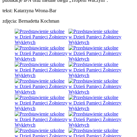
publikacje IPN oraz medale biegu „Tropem Wilczym”.
tekst: Katarzyna Wrona-Bar
zdjęcia: Bernadetta Kochman