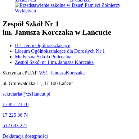
Zespół Szkół Nr 1
im. Janusza Korczaka w Łańcucie
II Liceum Ogólnokształcące
Liceum Ogólnokształcące dla Dorosłych Nr 1
Medyczna Szkoła Policealna
Zespół Szkół nr 1 im. Janusza Korczaka
Skrzynka ePUAP /
ZS1_JanuszaKorczaka
ul. Grunwaldzka 11, 37-100 Łańcut
sekretariat@zs1lancut.pl
17 851 23 10
17 225 36 74
512 693 227
Deklaracja dostępności