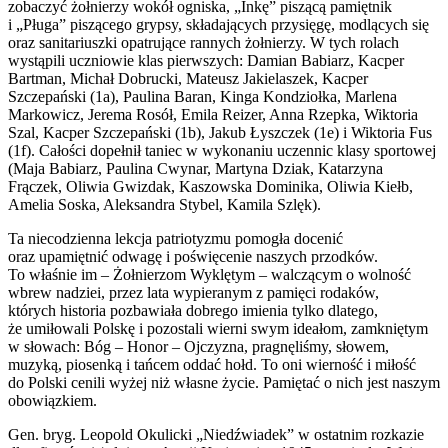
zobaczyć żołnierzy wokół ogniska, „Inkę” piszącą pamiętnik
i „Pługa” piszącego grypsy, składających przysięgę, modlących się
oraz sanitariuszki opatrujące rannych żołnierzy. W tych rolach
wystąpili uczniowie klas pierwszych: Damian Babiarz, Kacper
Bartman, Michał Dobrucki, Mateusz Jakielaszek, Kacper
Szczepański (1a), Paulina Baran, Kinga Kondziołka, Marlena
Markowicz, Jerema Rosół, Emila Reizer, Anna Rzepka, Wiktoria
Szal, Kacper Szczepański (1b), Jakub Łyszczek (1e) i Wiktoria Fus
(1f). Całości dopełnił taniec w wykonaniu uczennic klasy sportowej
(Maja Babiarz, Paulina Cwynar, Martyna Dziak, Katarzyna
Frączek, Oliwia Gwizdak, Kaszowska Dominika, Oliwia Kiełb,
Amelia Soska, Aleksandra Stybel, Kamila Szlęk).
Ta niecodzienna lekcja patriotyzmu pomogła docenić
oraz upamiętnić odwagę i poświęcenie naszych przodków.
To właśnie im – Żołnierzom Wyklętym – walczącym o wolność
wbrew nadziei, przez lata wypieranym z pamięci rodaków,
których historia pozbawiała dobrego imienia tylko dlatego,
że umiłowali Polskę i pozostali wierni swym ideałom, zamkniętym
w słowach: Bóg – Honor – Ojczyzna, pragnęliśmy, słowem,
muzyką, piosenką i tańcem oddać hołd. To oni wierność i miłość
do Polski cenili wyżej niż własne życie. Pamiętać o nich jest naszym
obowiązkiem.
Gen. bryg. Leopold Okulicki „Niedźwiadek” w ostatnim rozkazie