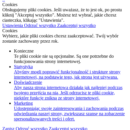
Cookies
Obsługujemy pliki cookies. Jeśli uważasz, że to jest ok, po prostu
kliknij "Akceptuj wszystko". Możesz też wybrać, jakie chcesz
ciasteczka, klikając "Ustawienia".
Ustawienia
Odrzuć wszystko
Zaakceptuj wszystko
Cookies
Wybierz, jakie pliki cookies chcesz zaakceptować. Twój wybór
zostanie zachowany przez rok.
Konieczne
Te pliki cookie nie są opcjonalne. Są one potrzebne do
funkcjonowania strony internetowej.
Statystyka
Abyśmy mogli poprawić funkcjonalność i strukturę strony
internetowej, na podstawie tego, jak strona jest używana.
Doświadczenie
Aby nasza strona internetowa działała jak najlepiej podczas
twojego przejścia na nią. Jeśli odrzucisz te pliki cookie,
niektóre funkcje znikną ze strony internetowej.
Marketing
Udostępniając swoje zainteresowania i zachowania podczas
odwiedzania naszej strony, zwiększasz szansę na zobaczenie
spersonalizowanych treści i ofert.
Zapisz
Odrzuć wszystko
Zaakceptuj wszystko