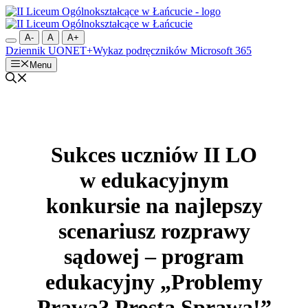
Przejdź
do
treści
A-
A
A+
Dziennik UONET+
Wykaz podręczników
Microsoft 365
Menu
Sukces uczniów II LO
w edukacyjnym
konkursie na najlepszy
scenariusz rozprawy
sądowej – program
edukacyjny „Problemy
Prawa? Prosta Sprawa!”