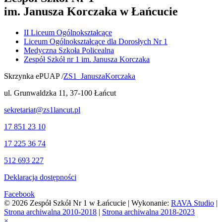
im. Janusza Korczaka w Łańcucie
II Liceum Ogólnokształcące
Liceum Ogólnokształcące dla Dorosłych Nr 1
Medyczna Szkoła Policealna
Zespół Szkół nr 1 im. Janusza Korczaka
Skrzynka ePUAP /
ZS1_JanuszaKorczaka
ul. Grunwaldzka 11, 37-100 Łańcut
sekretariat@zs1lancut.pl
17 851 23 10
17 225 36 74
512 693 227
Deklaracja dostępności
Facebook
© 2026 Zespół Szkół Nr 1 w Łańcucie | Wykonanie:
RAVA Studio
|
Strona archiwalna 2010-2018
|
Strona archiwalna 2018-2023
×