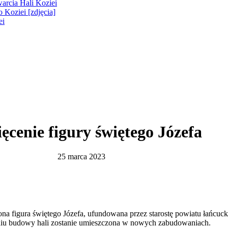
warcia Hali Koziei
 Koziei [zdjęcia]
ei
ęcenie figury świętego Józefa
25 marca 2023
a figura świętego Józefa, ufundowana przez starostę powiatu łańcuck
zeniu budowy hali zostanie umieszczona w nowych zabudowaniach.