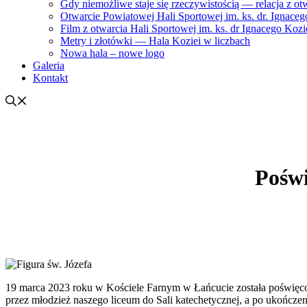
Gdy niemożliwe staje się rzeczywistością — relacja z ot
Otwarcie Powiatowej Hali Sportowej im. ks. dr. Ignacego
Film z otwarcia Hali Sportowej im. ks. dr Ignacego Kozi
Metry i złotówki — Hala Koziei w liczbach
Nowa hala – nowe logo
Galeria
Kontakt
Poświ
19 marca 2023 roku w Kościele Farnym w Łańcucie została poświęcon
przez młodzież naszego liceum do Sali katechetycznej, a po ukońc