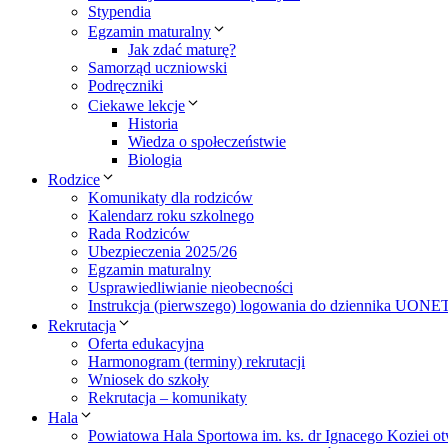
Stypendia
Egzamin maturalny
Jak zdać maturę?
Samorząd uczniowski
Podręczniki
Ciekawe lekcje
Historia
Wiedza o społeczeństwie
Biologia
Rodzice
Komunikaty dla rodziców
Kalendarz roku szkolnego
Rada Rodziców
Ubezpieczenia 2025/26
Egzamin maturalny
Usprawiedliwianie nieobecności
Instrukcja (pierwszego) logowania do dziennika UONE
Rekrutacja
Oferta edukacyjna
Harmonogram (terminy) rekrutacji
Wniosek do szkoły
Rekrutacja – komunikaty
Hala
Powiatowa Hala Sportowa im. ks. dr Ignacego Koziei ot