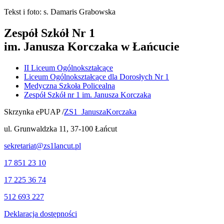
Tekst i foto: s. Damaris Grabowska
Zespół Szkół Nr 1
im. Janusza Korczaka w Łańcucie
II Liceum Ogólnokształcące
Liceum Ogólnokształcące dla Dorosłych Nr 1
Medyczna Szkoła Policealna
Zespół Szkół nr 1 im. Janusza Korczaka
Skrzynka ePUAP /
ZS1_JanuszaKorczaka
ul. Grunwaldzka 11, 37-100 Łańcut
sekretariat@zs1lancut.pl
17 851 23 10
17 225 36 74
512 693 227
Deklaracja dostępności