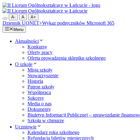
Przejdź
do
treści
A-
A
A+
Dziennik UONET+
Wykaz podręczników
Microsoft 365
Menu
Aktualności
Konkursy
Oferty pracy
Oferta prowadzenia sklepiku szkolnego
O szkole
Misja szkoły
Stowarzyszenie
Historia
Patron szkoły
Współpraca
Sukcesy
Media o nas
Dokumenty
Biuletyn Informacji Publicznej – sprawozdanie finansow
Szkoła w chmurze
Uczniowie
Kalendarz roku szkolnego
Refundacja biletów miesięcznych