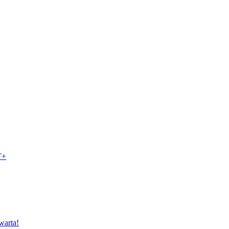
T+
warta!