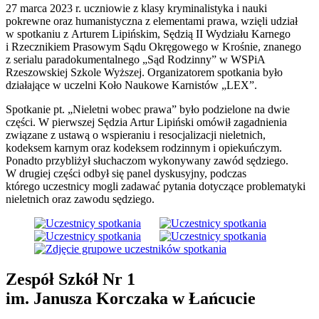
27 marca 2023 r. uczniowie z klasy kryminalistyka i nauki
pokrewne oraz humanistyczna z elementami prawa, wzięli udział
w spotkaniu z Arturem Lipińskim, Sędzią II Wydziału Karnego
i Rzecznikiem Prasowym Sądu Okręgowego w Krośnie, znanego
z serialu paradokumentalnego „Sąd Rodzinny” w WSPiA
Rzeszowskiej Szkole Wyższej. Organizatorem spotkania było
działające w uczelni Koło Naukowe Karnistów „LEX”.
Spotkanie pt. „Nieletni wobec prawa” było podzielone na dwie
części. W pierwszej Sędzia Artur Lipiński omówił zagadnienia
związane z ustawą o wspieraniu i resocjalizacji nieletnich,
kodeksem karnym oraz kodeksem rodzinnym i opiekuńczym.
Ponadto przybliżył słuchaczom wykonywany zawód sędziego.
W drugiej części odbył się panel dyskusyjny, podczas
którego uczestnicy mogli zadawać pytania dotyczące problematyki
nieletnich oraz zawodu sędziego.
Zespół Szkół Nr 1
im. Janusza Korczaka w Łańcucie