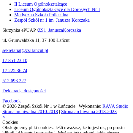
II Liceum Ogólnokształcące
Liceum Ogólnokształcące dla Dorosłych Nr 1
Medyczna Szkoła Policealna
Zespół Szkół nr 1 im. Janusza Korczaka
Skrzynka ePUAP /
ZS1_JanuszaKorczaka
ul. Grunwaldzka 11, 37-100 Łańcut
sekretariat@zs1lancut.pl
17 851 23 10
17 225 36 74
512 693 227
Deklaracja dostępności
Facebook
© 2026 Zespół Szkół Nr 1 w Łańcucie | Wykonanie:
RAVA Studio
|
Strona archiwalna 2010-2018
|
Strona archiwalna 2018-2023
×
Cookies
Obsługujemy pliki cookies. Jeśli uważasz, że to jest ok, po prostu
kliknij "Akceptuj wszystko". Możesz też wybrać, jakie chcesz