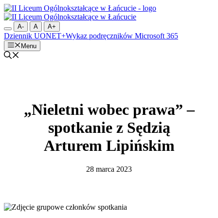
Przejdź
do
treści
A-
A
A+
Dziennik UONET+
Wykaz podręczników
Microsoft 365
Menu
„Nieletni wobec prawa” –
spotkanie z Sędzią
Arturem Lipińskim
28 marca 2023