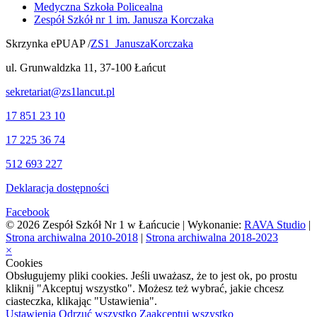
Medyczna Szkoła Policealna
Zespół Szkół nr 1 im. Janusza Korczaka
Skrzynka ePUAP /
ZS1_JanuszaKorczaka
ul. Grunwaldzka 11, 37-100 Łańcut
sekretariat@zs1lancut.pl
17 851 23 10
17 225 36 74
512 693 227
Deklaracja dostępności
Facebook
© 2026 Zespół Szkół Nr 1 w Łańcucie | Wykonanie:
RAVA Studio
|
Strona archiwalna 2010-2018
|
Strona archiwalna 2018-2023
×
Cookies
Obsługujemy pliki cookies. Jeśli uważasz, że to jest ok, po prostu
kliknij "Akceptuj wszystko". Możesz też wybrać, jakie chcesz
ciasteczka, klikając "Ustawienia".
Ustawienia
Odrzuć wszystko
Zaakceptuj wszystko