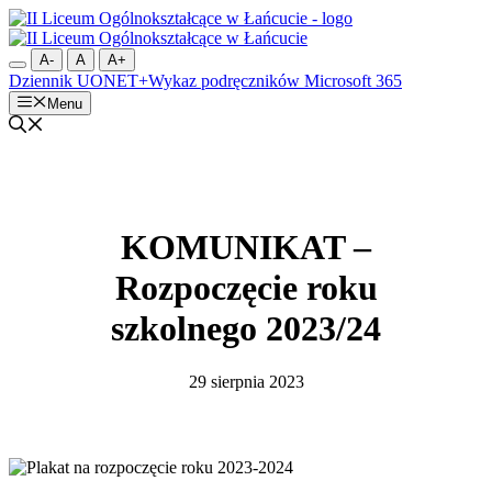
Przejdź
do
treści
A-
A
A+
Dziennik UONET+
Wykaz podręczników
Microsoft 365
Menu
KOMUNIKAT –
Rozpoczęcie roku
szkolnego 2023/24
29 sierpnia 2023