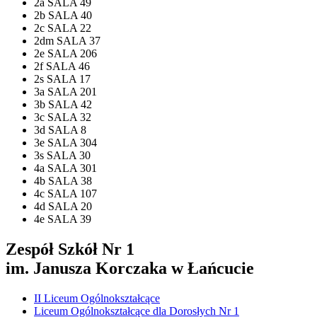
2a SALA 49
2b SALA 40
2c SALA 22
2dm SALA 37
2e SALA 206
2f SALA 46
2s SALA 17
3a SALA 201
3b SALA 42
3c SALA 32
3d SALA 8
3e SALA 304
3s SALA 30
4a SALA 301
4b SALA 38
4c SALA 107
4d SALA 20
4e SALA 39
Zespół Szkół Nr 1
im. Janusza Korczaka w Łańcucie
II Liceum Ogólnokształcące
Liceum Ogólnokształcące dla Dorosłych Nr 1