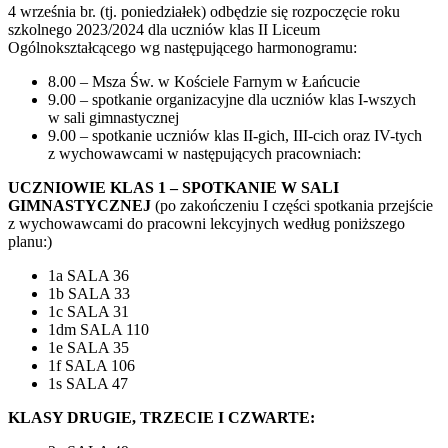
4 września br. (tj. poniedziałek) odbędzie się rozpoczęcie roku
szkolnego 2023/2024 dla uczniów klas II Liceum
Ogólnokształcącego wg następującego harmonogramu:
8.00 – Msza Św. w Kościele Farnym w Łańcucie
9.00 – spotkanie organizacyjne dla uczniów klas I-wszych
w sali gimnastycznej
9.00 – spotkanie uczniów klas II-gich, III-cich oraz IV-tych
z wychowawcami w następujących pracowniach:
UCZNIOWIE KLAS 1 – SPOTKANIE W SALI
GIMNASTYCZNEJ
(po zakończeniu I części spotkania przejście
z wychowawcami do pracowni lekcyjnych według poniższego
planu:)
1a SALA 36
1b SALA 33
1c SALA 31
1dm SALA 110
1e SALA 35
1f SALA 106
1s SALA 47
KLASY DRUGIE, TRZECIE I CZWARTE: