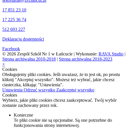
sekretariat@zs1lancut.pl
17 851 23 10
17 225 36 74
512 693 227
Deklaracja dostępności
Facebook
© 2026 Zespół Szkół Nr 1 w Łańcucie | Wykonanie:
RAVA Studio
|
Strona archiwalna 2010-2018
|
Strona archiwalna 2018-2023
×
Cookies
Obsługujemy pliki cookies. Jeśli uważasz, że to jest ok, po prostu
kliknij "Akceptuj wszystko". Możesz też wybrać, jakie chcesz
ciasteczka, klikając "Ustawienia".
Ustawienia
Odrzuć wszystko
Zaakceptuj wszystko
Cookies
Wybierz, jakie pliki cookies chcesz zaakceptować. Twój wybór
zostanie zachowany przez rok.
Konieczne
Te pliki cookie nie są opcjonalne. Są one potrzebne do
funkcjonowania strony internetowej.