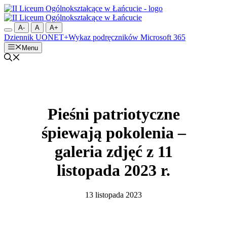
Przejdź
do
treści
A-
A
A+
Dziennik UONET+
Wykaz podręczników
Microsoft 365
Menu
Pieśni patriotyczne
śpiewają pokolenia –
galeria zdjęć z 11
listopada 2023 r.
13 listopada 2023