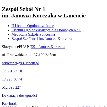
Zespół Szkół Nr 1
im. Janusza Korczaka w Łańcucie
II Liceum Ogólnokształcące
Liceum Ogólnokształcące dla Dorosłych Nr 1
Medyczna Szkoła Policealna
Zespół Szkół nr 1 im. Janusza Korczaka
Skrzynka ePUAP /
ZS1_JanuszaKorczaka
ul. Grunwaldzka 11, 37-100 Łańcut
sekretariat@zs1lancut.pl
17 851 23 10
17 225 36 74
512 693 227
Deklaracja dostępności
Facebook