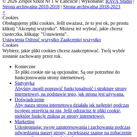
© 2026 Zespół Szkół Nr 1 w Łańcucie | Wykonanie:
RAVA Studio
|
Strona archiwalna 2010-2018
|
Strona archiwalna 2018-2023
×
Cookies
Obsługujemy pliki cookies. Jeśli uważasz, że to jest ok, po prostu
kliknij "Akceptuj wszystko". Możesz też wybrać, jakie chcesz
ciasteczka, klikając "Ustawienia".
Ustawienia
Odrzuć wszystko
Zaakceptuj wszystko
Cookies
Wybierz, jakie pliki cookies chcesz zaakceptować. Twój wybór
zostanie zachowany przez rok.
Konieczne
Te pliki cookie nie są opcjonalne. Są one potrzebne do
funkcjonowania strony internetowej.
Statystyka
Abyśmy mogli poprawić funkcjonalność i strukturę strony
internetowej, na podstawie tego, jak strona jest używana.
Doświadczenie
Aby nasza strona internetowa działała jak najlepiej podczas
twojego przejścia na nią. Jeśli odrzucisz te pliki cookie,
niektóre funkcje znikną ze strony internetowej.
Marketing
Udostępniając swoje zainteresowania i zachowania podczas
odwiedzania naszej strony, zwiększasz szansę na zobaczenie