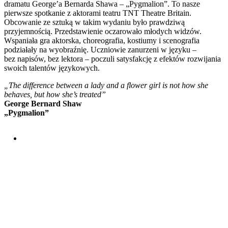
dramatu George’a Bernarda Shawa – „Pygmalion”. To nasze
pierwsze spotkanie z aktorami teatru TNT Theatre Britain.
Obcowanie ze sztuką w takim wydaniu było prawdziwą
przyjemnością. Przedstawienie oczarowało młodych widzów.
Wspaniała gra aktorska, choreografia, kostiumy i scenografia
podziałały na wyobraźnię. Uczniowie zanurzeni w języku –
bez napisów, bez lektora – poczuli satysfakcję z efektów rozwijania
swoich talentów językowych.
„The difference between a lady and a flower girl is not how she
behaves, but how she’s treated”
George Bernard Shaw
„Pygmalion”