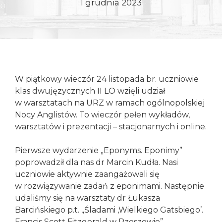
1 grudnia 2023
Konieczne
Te pliki cookie
nie są
opcjonalne. Są
one potrzebne
W piątkowy wieczór 24 listopada br. uczniowie
do
klas dwujęzycznych II LO wzięli udział
funkcjonowania
w warsztatach na URZ w ramach ogólnopolskiej
strony
Nocy Anglistów. To wieczór pełen wykładów,
internetowej.
warsztatów i prezentacji – stacjonarnych i online.
Pierwsze wydarzenie „Eponyms. Eponimy”
Statystyka
Abyśmy mogli
poprowadził dla nas dr Marcin Kudła. Nasi
poprawić
uczniowie aktywnie zaangażowali się
funkcjonalność
w rozwiązywanie zadań z eponimami. Następnie
i strukturę
udaliśmy się na warsztaty dr Łukasza
strony
Barcińskiego p.t. „Śladami ,Wielkiego Gatsbiego’.
internetowej,
na podstawie
Francis Scott Fitzgerald w Rzeszowie”.