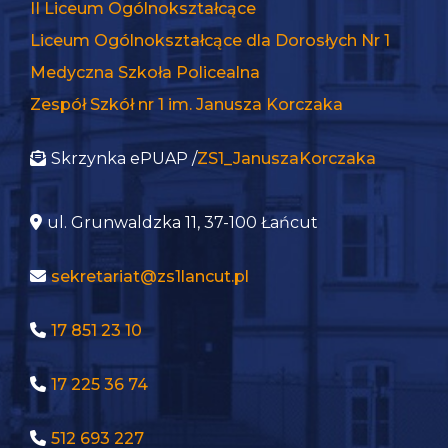
II Liceum Ogólnokształcące
Liceum Ogólnokształcące dla Dorosłych Nr 1
Medyczna Szkoła Policealna
Zespół Szkół nr 1 im. Janusza Korczaka
Skrzynka ePUAP /
ZS1_JanuszaKorczaka
ul. Grunwaldzka 11, 37-100 Łańcut
sekretariat@zs1lancut.pl
17 851 23 10
17 225 36 74
512 693 227