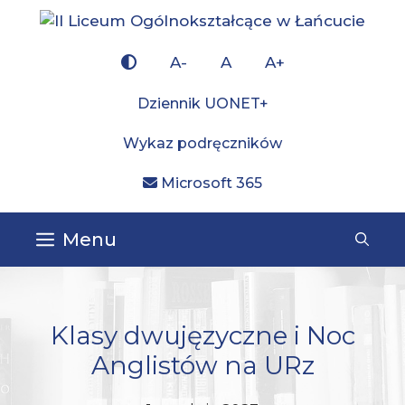
Przejdź
do
×
treści
A-
A
A+
Dziennik UONET+
Wykaz podręczników
Microsoft 365
Menu
Klasy dwujęzyczne i Noc
Anglistów na URz