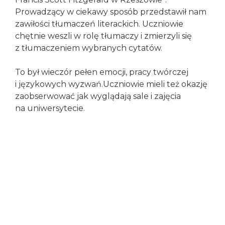
tego, jak
Prowadzący w ciekawy sposób przedstawił nam
strona jest
zawiłości tłumaczeń literackich. Uczniowie
używana.
chętnie weszli w rolę tłumaczy i zmierzyli się
z tłumaczeniem wybranych cytatów.
Doświadczenie
To był wieczór pełen emocji, pracy twórczej
Aby nasza strona
i językowych wyzwań.Uczniowie mieli też okazję
internetowa
działała jak
zaobserwować jak wyglądają sale i zajęcia
najlepiej podczas
na uniwersytecie.
twojego
przejścia na nią.
Jeśli odrzucisz te
pliki cookie,
niektóre funkcje
znikną ze strony
internetowej.
Marketing
Udostępniając