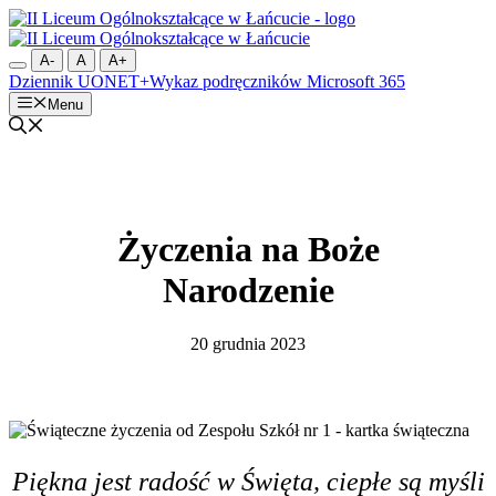
Przejdź
do
treści
A-
A
A+
Dziennik UONET+
Wykaz podręczników
Microsoft 365
Menu
Życzenia na Boże
Narodzenie
20 grudnia 2023
Piękna jest radość w Święta, ciepłe są myśli