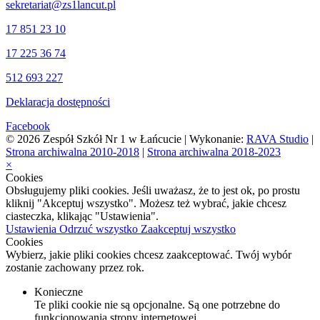
sekretariat@zs1lancut.pl
17 851 23 10
17 225 36 74
512 693 227
Deklaracja dostępności
Facebook
© 2026 Zespół Szkół Nr 1 w Łańcucie | Wykonanie:
RAVA Studio
|
Strona archiwalna 2010-2018
|
Strona archiwalna 2018-2023
×
Cookies
Obsługujemy pliki cookies. Jeśli uważasz, że to jest ok, po prostu
kliknij "Akceptuj wszystko". Możesz też wybrać, jakie chcesz
ciasteczka, klikając "Ustawienia".
Ustawienia
Odrzuć wszystko
Zaakceptuj wszystko
Cookies
Wybierz, jakie pliki cookies chcesz zaakceptować. Twój wybór
zostanie zachowany przez rok.
Konieczne
Te pliki cookie nie są opcjonalne. Są one potrzebne do
funkcjonowania strony internetowej.