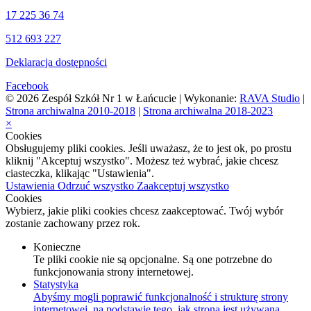
17 225 36 74
512 693 227
Deklaracja dostępności
Facebook
© 2026 Zespół Szkół Nr 1 w Łańcucie | Wykonanie:
RAVA Studio
|
Strona archiwalna 2010-2018
|
Strona archiwalna 2018-2023
×
Cookies
Obsługujemy pliki cookies. Jeśli uważasz, że to jest ok, po prostu
kliknij "Akceptuj wszystko". Możesz też wybrać, jakie chcesz
ciasteczka, klikając "Ustawienia".
Ustawienia
Odrzuć wszystko
Zaakceptuj wszystko
Cookies
Wybierz, jakie pliki cookies chcesz zaakceptować. Twój wybór
zostanie zachowany przez rok.
Konieczne
Te pliki cookie nie są opcjonalne. Są one potrzebne do
funkcjonowania strony internetowej.
Statystyka
Abyśmy mogli poprawić funkcjonalność i strukturę strony
internetowej, na podstawie tego, jak strona jest używana.