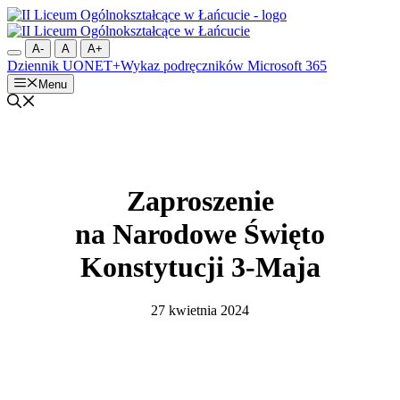
Przejdź
do
treści
A-
A
A+
Dziennik UONET+
Wykaz podręczników
Microsoft 365
Menu
Zaproszenie
na Narodowe Święto
Konstytucji 3-Maja
27 kwietnia 2024