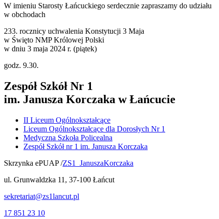
W imieniu Starosty Łańcuckiego serdecznie zapraszamy do udziału
w obchodach
233. rocznicy uchwalenia Konstytucji 3 Maja
w Święto NMP Królowej Polski
w dniu 3 maja 2024 r. (piątek)
godz. 9.30.
Zespół Szkół Nr 1
im. Janusza Korczaka w Łańcucie
II Liceum Ogólnokształcące
Liceum Ogólnokształcące dla Dorosłych Nr 1
Medyczna Szkoła Policealna
Zespół Szkół nr 1 im. Janusza Korczaka
Skrzynka ePUAP /
ZS1_JanuszaKorczaka
ul. Grunwaldzka 11, 37-100 Łańcut
sekretariat@zs1lancut.pl
17 851 23 10