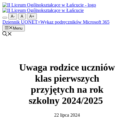
Przejdź
do
treści
A-
A
A+
Dziennik UONET+
Wykaz podręczników
Microsoft 365
Menu
Uwaga rodzice uczniów
klas pierwszych
przyjętych na rok
szkolny 2024/2025
22 lipca 2024