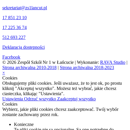
sekretariat@zs1lancut.pl
17 851 23 10
17 225 36 74
512 693 227
Deklaracja dostępności
Facebook
© 2026 Zespół Szkół Nr 1 w Łańcucie | Wykonanie:
RAVA Studio
|
Strona archiwalna 2010-2018
|
Strona archiwalna 2018-2023
×
Cookies
Obsługujemy pliki cookies. Jeśli uważasz, że to jest ok, po prostu
kliknij "Akceptuj wszystko". Możesz też wybrać, jakie chcesz
ciasteczka, klikając "Ustawienia".
Ustawienia
Odrzuć wszystko
Zaakceptuj wszystko
Cookies
Wybierz, jakie pliki cookies chcesz zaakceptować. Twój wybór
zostanie zachowany przez rok.
Konieczne
Te pliki cookie nie są opcjonalne. Są one potrzebne do