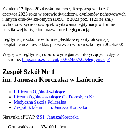
Z dniem
12 lipca 2024 roku
na mocy Rozporządzenia z 7
czerwca 2023 roku w sprawie świadectw, dyplomów państwowych
i innych druków szkolnych (Dz.U. z 2023 poz. 1120 ze zm.),
wchodzi w życie obowiązek wydawania legitymacji w formie
plastikowej karty, którą nazwano
eLegitymacją
.
Legitymacje szkolne w formie plastikowej karty otrzymają
bezpłatnie uczniowie klas pierwszych w roku szkolnym 2024/2025.
Więcej o eLegitymacji oraz o wymaganiach dotyczących zdjęcia
na stronie:
https://2lo.zs1lancut.pl/2024/07/22/elegitymacje/
Zespół Szkół Nr 1
im. Janusza Korczaka w Łańcucie
II Liceum Ogólnokształcące
Liceum Ogólnokształcące dla Dorosłych Nr 1
Medyczna Szkoła Policealna
Zespół Szkół nr 1 im. Janusza Korczaka
Skrzynka ePUAP /
ZS1_JanuszaKorczaka
ul. Grunwaldzka 11, 37-100 Łańcut