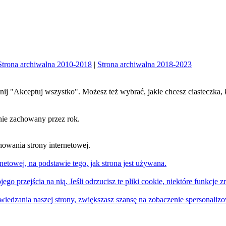
Strona archiwalna 2010-2018
|
Strona archiwalna 2018-2023
iknij "Akceptuj wszystko". Możesz też wybrać, jakie chcesz ciasteczka, 
nie zachowany przez rok.
nowania strony internetowej.
netowej, na podstawie tego, jak strona jest używana.
ego przejścia na nią. Jeśli odrzucisz te pliki cookie, niektóre funkcje z
edzania naszej strony, zwiększasz szansę na zobaczenie spersonalizowa