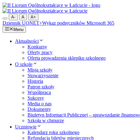
Przejdź
do
treści
A-
A
A+
Dziennik UONET+
Wykaz podręczników
Microsoft 365
Menu
Aktualności
Konkursy
Oferty pracy
Oferta prowadzenia sklepiku szkolnego
O szkole
Misja szkoły
Stowarzyszenie
Historia
Patron szkoły
Współpraca
Sukcesy
Media o nas
Dokumenty
Biuletyn Informacji Publicznej – sprawozdanie finansow
Szkoła w chmurze
Uczniowie
Kalendarz roku szkolnego
Refundacja biletów miesięcznych