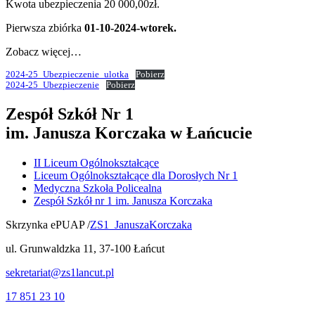
Kwota ubezpieczenia 20 000,00zł.
Pierwsza zbiórka
01-10-2024-wtorek.
Zobacz więcej…
2024-25_Ubezpieczenie_ulotka
Pobierz
2024-25_Ubezpieczenie
Pobierz
Zespół Szkół Nr 1
im. Janusza Korczaka w Łańcucie
II Liceum Ogólnokształcące
Liceum Ogólnokształcące dla Dorosłych Nr 1
Medyczna Szkoła Policealna
Zespół Szkół nr 1 im. Janusza Korczaka
Skrzynka ePUAP /
ZS1_JanuszaKorczaka
ul. Grunwaldzka 11, 37-100 Łańcut
sekretariat@zs1lancut.pl
17 851 23 10