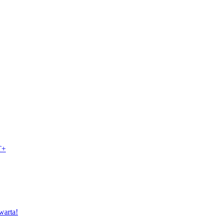
T+
warta!