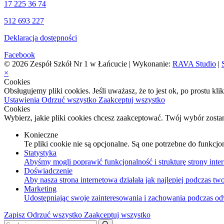
17 225 36 74
512 693 227
Deklaracja dostępności
Facebook
© 2026 Zespół Szkół Nr 1 w Łańcucie | Wykonanie:
RAVA Studio
|
×
Cookies
Obsługujemy pliki cookies. Jeśli uważasz, że to jest ok, po prostu kl
Ustawienia
Odrzuć wszystko
Zaakceptuj wszystko
Cookies
Wybierz, jakie pliki cookies chcesz zaakceptować. Twój wybór zosta
Konieczne
Te pliki cookie nie są opcjonalne. Są one potrzebne do funkcjo
Statystyka
Abyśmy mogli poprawić funkcjonalność i strukturę strony inter
Doświadczenie
Aby nasza strona internetowa działała jak najlepiej podczas twoj
Marketing
Udostępniając swoje zainteresowania i zachowania podczas odwi
Zapisz
Odrzuć wszystko
Zaakceptuj wszystko
Szukaj: