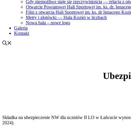
Gdy niemożliwe staje się rzeczywistością — relacja z ot
Otwarcie Powiatowej Hali Sportowej im. ks. dr. Ignacego
Film z otwarcia Hali Sportowej im. ks. dr Ignacego Kozi
Metry i złotówki — Hala Koziei w liczbach
Nowa hala – nowe logo
Galeria
Kontakt
Ubezpi
Składka na ubezpieczenie NW dla uczniów II LO w Łańcucie wynosi w
2024).