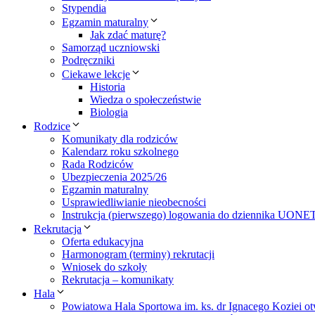
Stypendia
Egzamin maturalny
Jak zdać maturę?
Samorząd uczniowski
Podręczniki
Ciekawe lekcje
Historia
Wiedza o społeczeństwie
Biologia
Rodzice
Komunikaty dla rodziców
Kalendarz roku szkolnego
Rada Rodziców
Ubezpieczenia 2025/26
Egzamin maturalny
Usprawiedliwianie nieobecności
Instrukcja (pierwszego) logowania do dziennika UONE
Rekrutacja
Oferta edukacyjna
Harmonogram (terminy) rekrutacji
Wniosek do szkoły
Rekrutacja – komunikaty
Hala
Powiatowa Hala Sportowa im. ks. dr Ignacego Koziei ot