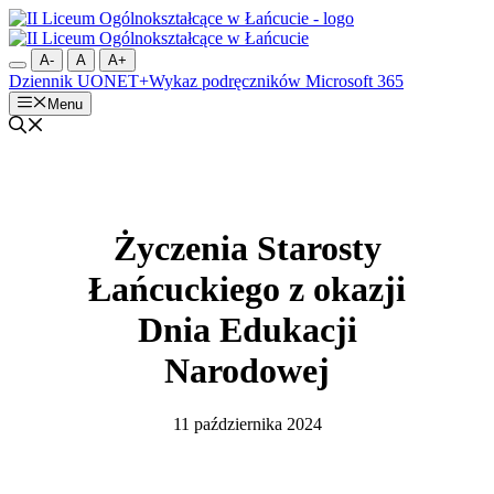
Przejdź
do
treści
A-
A
A+
Dziennik UONET+
Wykaz podręczników
Microsoft 365
Menu
Życzenia Starosty
Łańcuckiego z okazji
Dnia Edukacji
Narodowej
11 października 2024