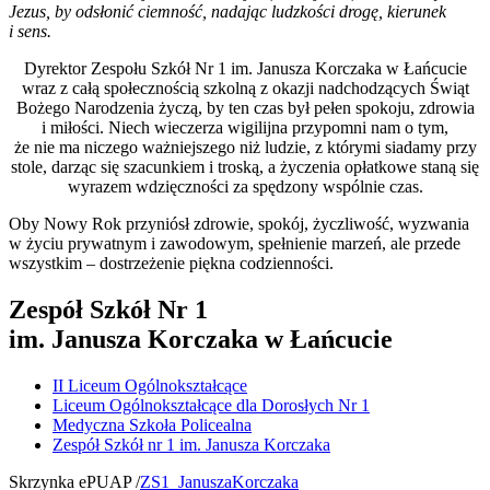
Jezus, by odsłonić ciemność, nadając ludzkości drogę, kierunek
i sens.
Dyrektor Zespołu Szkół Nr 1 im. Janusza Korczaka w Łańcucie
wraz z całą społecznością szkolną z okazji nadchodzących Świąt
Bożego Narodzenia życzą, by ten czas był pełen spokoju, zdrowia
i miłości. Niech wieczerza wigilijna przypomni nam o tym,
że nie ma niczego ważniejszego niż ludzie, z którymi siadamy przy
stole, darząc się szacunkiem i troską, a życzenia opłatkowe staną się
wyrazem wdzięczności za spędzony wspólnie czas.
Oby Nowy Rok przyniósł zdrowie, spokój, życzliwość, wyzwania
w życiu prywatnym i zawodowym, spełnienie marzeń, ale przede
wszystkim – dostrzeżenie piękna codzienności.
Zespół Szkół Nr 1
im. Janusza Korczaka w Łańcucie
II Liceum Ogólnokształcące
Liceum Ogólnokształcące dla Dorosłych Nr 1
Medyczna Szkoła Policealna
Zespół Szkół nr 1 im. Janusza Korczaka
Skrzynka ePUAP /
ZS1_JanuszaKorczaka