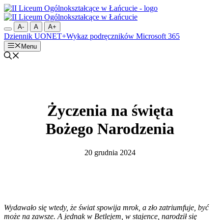
Przejdź
do
treści
A-
A
A+
Dziennik UONET+
Wykaz podręczników
Microsoft 365
Menu
Życzenia na święta
Bożego Narodzenia
20 grudnia 2024
Wydawało się wtedy, że świat spowija mrok, a zło zatriumfuje, być
może na zawsze. A jednak w Betlejem, w stajence, narodził się