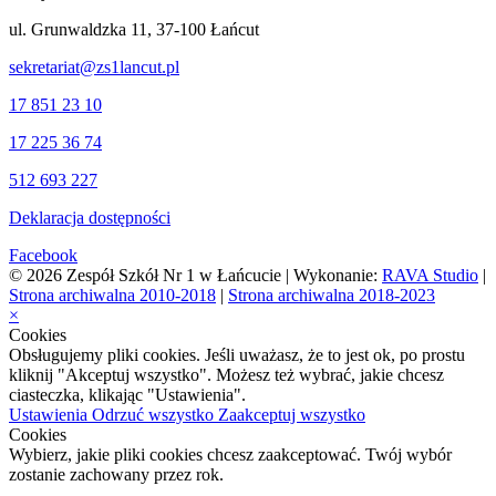
ul. Grunwaldzka 11, 37-100 Łańcut
sekretariat@zs1lancut.pl
17 851 23 10
17 225 36 74
512 693 227
Deklaracja dostępności
Facebook
© 2026 Zespół Szkół Nr 1 w Łańcucie | Wykonanie:
RAVA Studio
|
Strona archiwalna 2010-2018
|
Strona archiwalna 2018-2023
×
Cookies
Obsługujemy pliki cookies. Jeśli uważasz, że to jest ok, po prostu
kliknij "Akceptuj wszystko". Możesz też wybrać, jakie chcesz
ciasteczka, klikając "Ustawienia".
Ustawienia
Odrzuć wszystko
Zaakceptuj wszystko
Cookies
Wybierz, jakie pliki cookies chcesz zaakceptować. Twój wybór
zostanie zachowany przez rok.