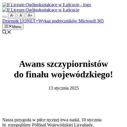
Przejdź
do
treści
A-
A
A+
Dziennik UONET+
Wykaz podręczników
Microsoft 365
Menu
Awans szczypiornistów
do finału wojewódzkiego!
13 stycznia 2025
Nasza przygoda w piłce ręcznej trwa nadal. 10 stycznia
br. rozegraliśmy Półfinał Wojewódzkiej Licealiady,