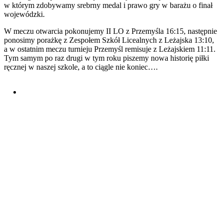
w którym zdobywamy srebrny medal i prawo gry w barażu o finał
wojewódzki.
W meczu otwarcia pokonujemy II LO z Przemyśla 16:15, następnie
ponosimy porażkę z Zespołem Szkół Licealnych z Leżajska 13:10,
a w ostatnim meczu turnieju Przemyśl remisuje z Leżajskiem 11:11.
Tym samym po raz drugi w tym roku piszemy nowa historię piłki
ręcznej w naszej szkole, a to ciągle nie koniec….