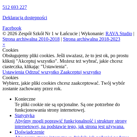
512 693 227
Deklaracja dostępności
Facebook
© 2026 Zespół Szkół Nr 1 w Łańcucie | Wykonanie:
RAVA Studio
|
Strona archiwalna 2010-2018
|
Strona archiwalna 2018-2023
×
Cookies
Obsługujemy pliki cookies. Jeśli uważasz, że to jest ok, po prostu
kliknij "Akceptuj wszystko". Możesz też wybrać, jakie chcesz
ciasteczka, klikając "Ustawienia".
Ustawienia
Odrzuć wszystko
Zaakceptuj wszystko
Cookies
Wybierz, jakie pliki cookies chcesz zaakceptować. Twój wybór
zostanie zachowany przez rok.
Konieczne
Te pliki cookie nie są opcjonalne. Są one potrzebne do
funkcjonowania strony internetowej.
Statystyka
Abyśmy mogli poprawić funkcjonalność i strukturę strony
internetowej, na podstawie tego, jak strona jest używana.
Doświadczenie