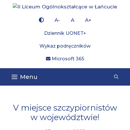
Przejdź
do
×
treści
A-
A
A+
Dziennik UONET+
Wykaz podręczników
Microsoft 365
Menu
V miejsce szczypiornistów
w województwie!