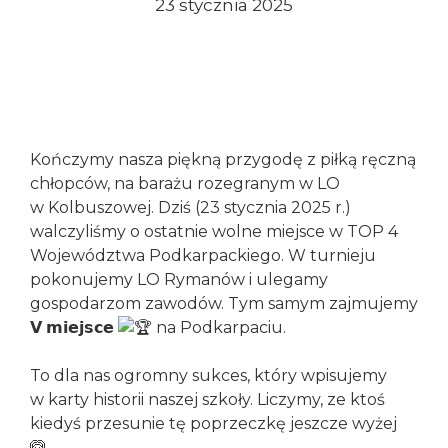
23 stycznia 2025
Konieczne
Te pliki cookie
nie są
opcjonalne. Są
one potrzebne
Kończymy nasza piękną przygodę z piłką ręczną
do
chłopców, na barażu rozegranym w LO
funkcjonowania
w Kolbuszowej. Dziś (23 stycznia 2025 r.)
strony
walczyliśmy o ostatnie wolne miejsce w TOP 4
internetowej.
Województwa Podkarpackiego. W turnieju
pokonujemy LO Rymanów i ulegamy
gospodarzom zawodów. Tym samym zajmujemy
Statystyka
Abyśmy mogli
𝗩 𝗺𝗶𝗲𝗷𝘀𝗰𝗲
na Podkarpaciu.
poprawić
funkcjonalność
To dla nas ogromny sukces, który wpisujemy
i strukturę
w karty historii naszej szkoły. Liczymy, ze ktoś
strony
kiedyś przesunie tę poprzeczkę jeszcze wyżej
internetowej,
na podstawie
🙆.