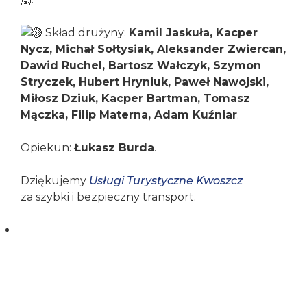
tego, jak
strona jest
Skład drużyny:
Kamil Jaskuła, Kacper
używana.
Nycz, Michał Sołtysiak, Aleksander Zwiercan,
Dawid Ruchel, Bartosz Wałczyk, Szymon
Stryczek, Hubert Hryniuk, Paweł Nawojski,
Doświadczenie
Miłosz Dziuk, Kacper Bartman, Tomasz
Aby nasza strona
Mączka, Filip Materna, Adam Kuźniar
internetowa
.
działała jak
najlepiej podczas
Opiekun:
Łukasz Burda
.
twojego
przejścia na nią.
Dziękujemy
Usługi Turystyczne Kwoszcz
Jeśli odrzucisz te
za szybki i bezpieczny transport.
pliki cookie,
niektóre funkcje
znikną ze strony
internetowej.
Marketing
Udostępniając