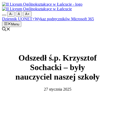
Przejdź
do
treści
A-
A
A+
Dziennik UONET+
Wykaz podręczników
Microsoft 365
Menu
Odszedł ś.p. Krzysztof
Sochacki – były
nauczyciel naszej szkoły
27 stycznia 2025