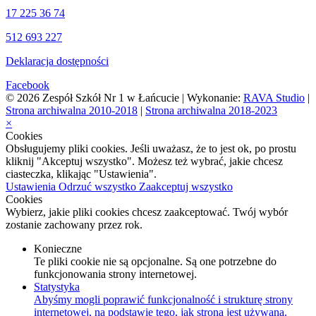
17 225 36 74
512 693 227
Deklaracja dostępności
Facebook
© 2026 Zespół Szkół Nr 1 w Łańcucie | Wykonanie:
RAVA Studio
|
Strona archiwalna 2010-2018
|
Strona archiwalna 2018-2023
×
Cookies
Obsługujemy pliki cookies. Jeśli uważasz, że to jest ok, po prostu
kliknij "Akceptuj wszystko". Możesz też wybrać, jakie chcesz
ciasteczka, klikając "Ustawienia".
Ustawienia
Odrzuć wszystko
Zaakceptuj wszystko
Cookies
Wybierz, jakie pliki cookies chcesz zaakceptować. Twój wybór
zostanie zachowany przez rok.
Konieczne
Te pliki cookie nie są opcjonalne. Są one potrzebne do
funkcjonowania strony internetowej.
Statystyka
Abyśmy mogli poprawić funkcjonalność i strukturę strony
internetowej, na podstawie tego, jak strona jest używana.