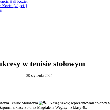
warcia Hali Koziei
 Koziei [zdjęcia]
ei
ukcesy w tenisie stołowym
29 stycznia 2025
ynowym Tenisie Stołowym
. Naszą szkolę reprezentowali chłopcy w
 Szpunar z klasy 3b oraz Magdalena Węgrzyn z klasy 4b.