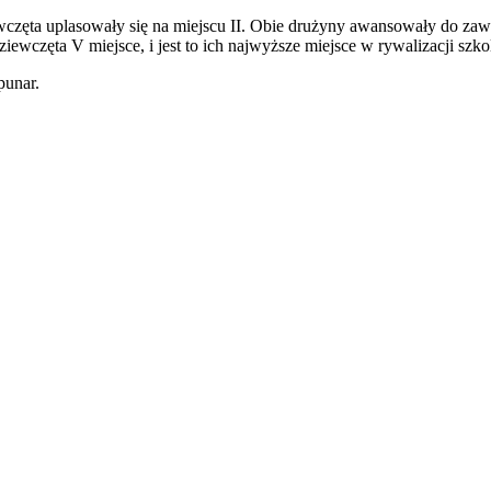
wczęta uplasowały się na miejscu II. Obie drużyny awansowały do za
iewczęta V miejsce, i jest to ich najwyższe miejsce w rywalizacji szkol
punar.