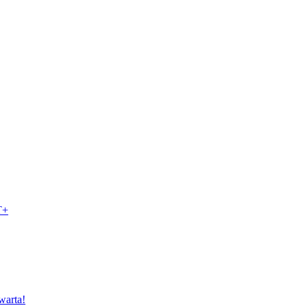
T+
warta!