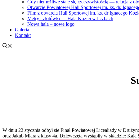
Gdy niemożliwe staje się rzeczywistością — relacja z ot
Otwarcie Powiatowej Hali Sportowej im. ks. dr. Ignacego
Film z otwarcia Hali Sportowej im. ks. dr Ignacego Kozi
Metry i złotówki — Hala Koziei w liczbach
Nowa hala – nowe logo
Galeria
Kontakt
S
W dniu 22 stycznia odbył sie Finał Powiatowej Licealiady w Druż
oraz Jakub Miara z klasy 4a. Dziewczęta wystąpiły w składzie: Kaja