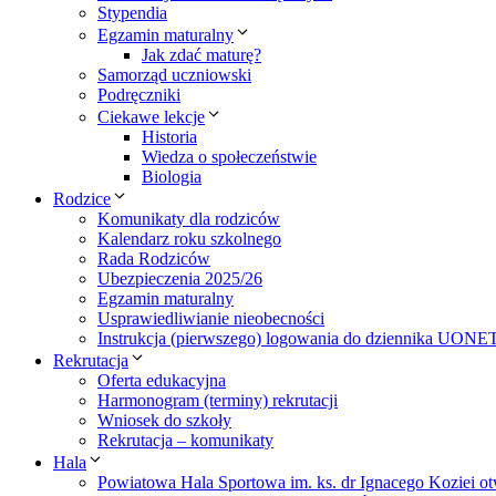
Stypendia
Egzamin maturalny
Jak zdać maturę?
Samorząd uczniowski
Podręczniki
Ciekawe lekcje
Historia
Wiedza o społeczeństwie
Biologia
Rodzice
Komunikaty dla rodziców
Kalendarz roku szkolnego
Rada Rodziców
Ubezpieczenia 2025/26
Egzamin maturalny
Usprawiedliwianie nieobecności
Instrukcja (pierwszego) logowania do dziennika UONE
Rekrutacja
Oferta edukacyjna
Harmonogram (terminy) rekrutacji
Wniosek do szkoły
Rekrutacja – komunikaty
Hala
Powiatowa Hala Sportowa im. ks. dr Ignacego Koziei ot