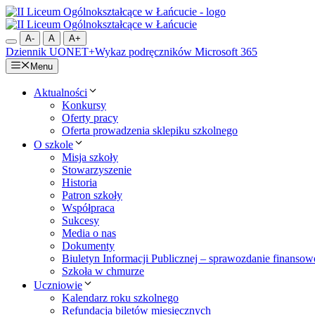
Przejdź
do
treści
A-
A
A+
Dziennik UONET+
Wykaz podręczników
Microsoft 365
Menu
Aktualności
Konkursy
Oferty pracy
Oferta prowadzenia sklepiku szkolnego
O szkole
Misja szkoły
Stowarzyszenie
Historia
Patron szkoły
Współpraca
Sukcesy
Media o nas
Dokumenty
Biuletyn Informacji Publicznej – sprawozdanie finansow
Szkoła w chmurze
Uczniowie
Kalendarz roku szkolnego
Refundacja biletów miesięcznych