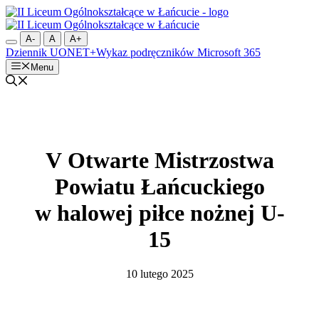
Przejdź
do
treści
A-
A
A+
Dziennik UONET+
Wykaz podręczników
Microsoft 365
Menu
V Otwarte Mistrzostwa
Powiatu Łańcuckiego
w halowej piłce nożnej U-
15
10 lutego 2025