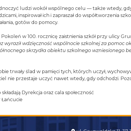
jednoczyć ludzi wokół wspólnego celu — także wtedy, g
zicami, inspirował ich i zapraszał do współtworzenia szk
iałania, gotów do pomocy.
okoleń w 100. rocznicę zaistnienia szkół przy ulicy Grun
 raz wyraził wdzięczność wspólnocie szkolnej za pomoc o
ółnocnego skrzydła obiektu szkolnego wzniesionego be
ie trwały ślad w pamięci tych, których uczył, wychowywał
 nie przestaje uczyć nawet wtedy, gdy odchodzi. Pozost
składają Dyrekcja oraz cala społeczność
w Łańcucie