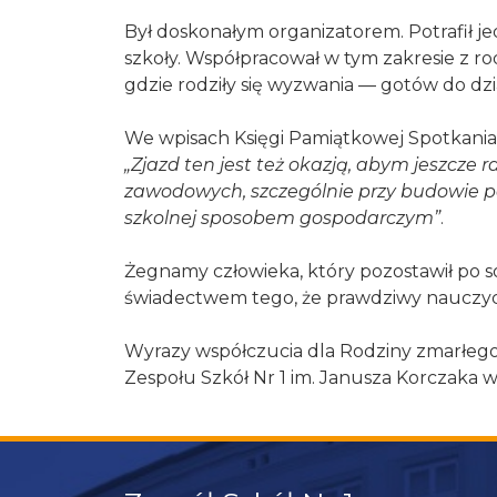
tego, jak
Był doskonałym organizatorem. Potrafił 
strona jest
szkoły. Współpracował w tym zakresie z rod
używana.
gdzie rodziły się wyzwania — gotów do dz
We wpisach Księgi Pamiątkowej Spotkania P
Doświadczenie
Aby nasza strona
„Zjazd ten jest też okazją, abym jeszcze
internetowa
zawodowych, szczególnie przy budowie p
działała jak
szkolnej sposobem gospodarczym”
.
najlepiej podczas
twojego
Żegnamy człowieka, który pozostawił po sob
przejścia na nią.
Jeśli odrzucisz te
świadectwem tego, że prawdziwy nauczyciel
pliki cookie,
niektóre funkcje
Wyrazy współczucia dla Rodziny zmarłego 
znikną ze strony
Zespołu Szkół Nr 1 im. Janusza Korczaka 
internetowej.
Marketing
Udostępniając