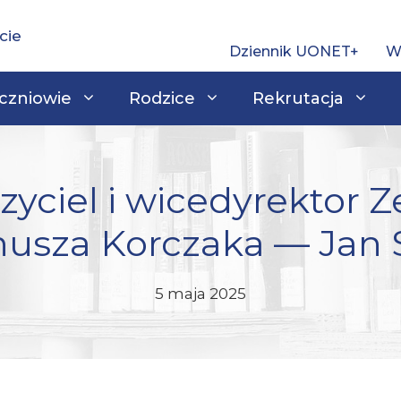
Dziennik UONET+
W
czniowie
Rodzice
Rekrutacja
yciel i wicedyrektor Z
nusza Korczaka — Jan
5 maja 2025