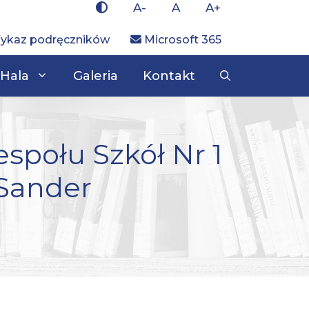
A-
A
A+
ykaz podręczników
Microsoft 365
Hala
Galeria
Kontakt
espołu Szkół Nr 1
 Sander