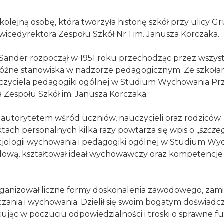
lejną osobę, która tworzyła historię szkół przy ulicy 
icedyrektora Zespołu Szkół Nr 1 im. Janusza Korczaka.
n Sander rozpoczął w 1951 roku przechodząc przez wszy
różne stanowiska w nadzorze pedagogicznym. Ze szkołam
uczyciela pedagogiki ogólnej w Studium Wychowania Pr
a Zespołu Szkół im. Janusza Korczaka.
ię autorytetem wśród uczniów, nauczycieli oraz rodziców
ktach personalnych kilka razy powtarza się wpis o „
szcze
, socjologii wychowania i pedagogiki ogólnej w Studium 
wodową, kształtował ideał wychowawczy oraz kompetenc
rganizował liczne formy doskonalenia zawodowego, zamie
ania i wychowania. Dzielił się swoim bogatym doświadcz
cując w poczuciu odpowiedzialności i troski o sprawne f