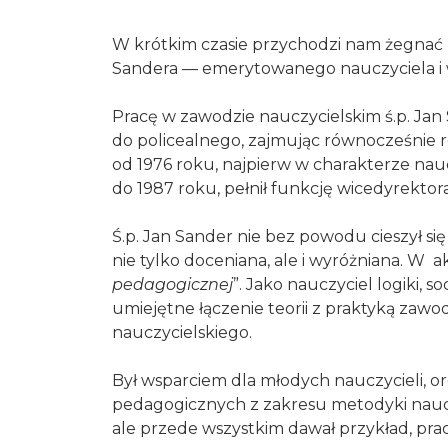
W krótkim czasie przychodzi nam żegnać ko
Sandera — emerytowanego nauczyciela i w
Konieczne
Te pliki cookie
Pracę w zawodzie nauczycielskim ś.p. Ja
nie są
opcjonalne. Są
do policealnego, zajmując równocześnie 
one potrzebne
od 1976 roku, najpierw w charakterze na
do
do 1987 roku, pełnił funkcję wicedyrektor
funkcjonowania
strony
Ś.p. Jan Sander nie bez powodu cieszył s
internetowej.
nie tylko doceniana, ale i wyróżniana. W a
pedagogicznej
”. Jako nauczyciel logiki
Statystyka
umiejętne łączenie teorii z praktyką za
Abyśmy mogli
nauczycielskiego.
poprawić
funkcjonalność
Był wsparciem dla młodych nauczycieli, o
i strukturę
pedagogicznych z zakresu metodyki naucz
strony
internetowej,
ale przede wszystkim dawał przykład, pra
na podstawie