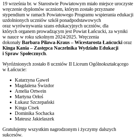
19 września br. w Starostwie Powiatowym miało miejsce uroczyste
wręczenie dyplomów uczniom, którym zostało przyznane
stypendium w ramach Powiatowego Programu wspierania edukacji
uzdolnionych uczniów szkół ponadpodstawowych
oraz wyrównywania szans edukacyjnych uczniów, dla
których organem prowadzącym jest Powiat Łańcucki, za wyniki
w nauce w roku szkolnym 2024/2025. Wręczenia
dokonały
Barbara Pilawa-Kraus – Wicestarosta Łańcucki
oraz
Kinga Kania – Zastępca Naczelnika Wydziału Edukacji
i Spraw Społecznych
.
Wyróżnionych zostało 8 uczniów II Liceum Ogólnokształcącego
w Łańcucie:
Katarzyna Gaweł
Magdalena Świzdor
Amelia Ortwein
Martyna Orłoś
Łukasz Szczepański
Kinga Cisek
Dominika Sochacka
Mateusz Jakielaszek
Gratulujemy wszystkim nagrodzonym i życzymy dalszych
sukcesów.