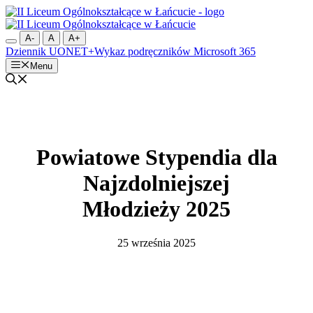
Przejdź
do
treści
A-
A
A+
Dziennik UONET+
Wykaz podręczników
Microsoft 365
Menu
Powiatowe Stypendia dla
Najzdolniejszej
Młodzieży 2025
25 września 2025