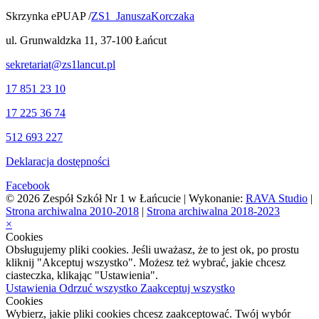
Skrzynka ePUAP /
ZS1_JanuszaKorczaka
ul. Grunwaldzka 11, 37-100 Łańcut
sekretariat@zs1lancut.pl
17 851 23 10
17 225 36 74
512 693 227
Deklaracja dostępności
Facebook
© 2026 Zespół Szkół Nr 1 w Łańcucie | Wykonanie:
RAVA Studio
|
Strona archiwalna 2010-2018
|
Strona archiwalna 2018-2023
×
Cookies
Obsługujemy pliki cookies. Jeśli uważasz, że to jest ok, po prostu
kliknij "Akceptuj wszystko". Możesz też wybrać, jakie chcesz
ciasteczka, klikając "Ustawienia".
Ustawienia
Odrzuć wszystko
Zaakceptuj wszystko
Cookies
Wybierz, jakie pliki cookies chcesz zaakceptować. Twój wybór