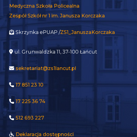
tego, jak
Medyczna Szkoła Policealna
strona jest
Zespół Szkół nr 1 im. Janusza Korczaka
używana.
Skrzynka ePUAP /
ZS1_JanuszaKorczaka
Doświadczenie
Aby nasza strona
internetowa
ul. Grunwaldzka 11, 37-100 Łańcut
działała jak
najlepiej podczas
sekretariat@zs1lancut.pl
twojego
przejścia na nią.
Jeśli odrzucisz te
17 851 23 10
pliki cookie,
niektóre funkcje
znikną ze strony
17 225 36 74
internetowej.
512 693 227
Marketing
Udostępniając
Deklaracja dostępności