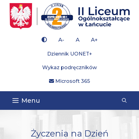
Przejdź
do
×
treści
A-
A
A+
Dziennik UONET+
Wykaz podręczników
Microsoft 365
Menu
Życzenia na Dzień