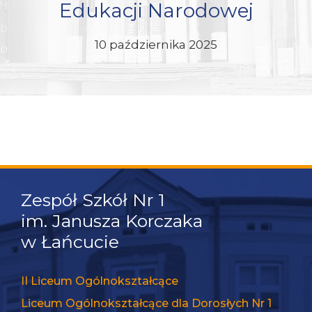
Edukacji Narodowej
10 października 2025
Konieczne
Te pliki cookie
nie są
opcjonalne. Są
one potrzebne
do
funkcjonowania
strony
internetowej.
Zespół Szkół Nr 1
Statystyka
im. Janusza Korczaka
Abyśmy mogli
w Łańcucie
poprawić
funkcjonalność
i strukturę
II Liceum Ogólnokształcące
strony
internetowej,
Liceum Ogólnokształcące dla Dorosłych Nr 1
na podstawie