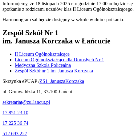
Informujemy, że 18 listopada 2025 r. o godzinie 17:00 odbędzie się
spotkanie z rodzicami uczniów klas II Liceum Ogólnokształcącego.
Harmonogram sal będzie dostępny w szkole w dniu spotkania.
Zespół Szkół Nr 1
im. Janusza Korczaka w Łańcucie
II Liceum Ogólnokształcące
Liceum Ogólnokształcące dla Dorosłych Nr 1
Medyczna Szkoła Policealna
Zespół Szkół nr 1 im. Janusza Korczaka
Skrzynka ePUAP /
ZS1_JanuszaKorczaka
ul. Grunwaldzka 11, 37-100 Łańcut
sekretariat@zs1lancut.pl
17 851 23 10
17 225 36 74
512 693 227