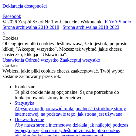
Deklaracja dostępności
Facebook
© 2026 Zespół Szkół Nr 1 w Łańcucie | Wykonanie:
RAVA Studio
|
Strona archiwalna 2010-2018
|
Strona archiwalna 2018-2023
×
Cookies
Obsługujemy pliki cookies. Jeśli uważasz, że to jest ok, po prostu
kliknij "Akceptuj wszystko". Możesz też wybrać, jakie chcesz
ciasteczka, klikając "Ustawienia".
Ustawienia
Odrzuć wszystko
Zaakceptuj wszystko
Cookies
Wybierz, jakie pliki cookies chcesz zaakceptować. Twój wybór
zostanie zachowany przez rok.
Konieczne
Te pliki cookie nie są opcjonalne. Są one potrzebne do
funkcjonowania strony internetowej.
Statystyka
Abyśmy mogli poprawić funkcjonalność i strukturę strony
internetowej, na podstawie tego, jak strona jest używana.
Doświadczenie
Aby nasza strona internetowa działała jak najlepiej podczas
twojego przejścia na nią. Jeśli odrzucisz te pliki cookie,
niektóre funkcje znikną ze strony internetowej.