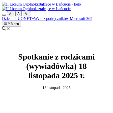
Przejdź
do
treści
A-
A
A+
Dziennik UONET+
Wykaz podręczników
Microsoft 365
Menu
Spotkanie z rodzicami
(wywiadówka) 18
listopada 2025 r.
13 listopada 2025