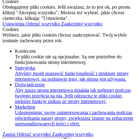
Cookies
Obsługujemy pliki cookies. Jeśli uważasz, że to jest ok, po prostu
kliknij "Akceptuj wszystko". Możesz też wybrać, jakie chcesz
ciasteczka, klikając "Ustawienia".
Ustawienia
Odrzuć wszystko
Zaakceptuj wszystko
Cookies
Wybierz, jakie pliki cookies chcesz zaakceptować. Twój wybór
zostanie zachowany przez rok.
Konieczne
Te pliki cookie nie są opcjonalne. Są one potrzebne do
funkcjonowania strony internetowej.
Statystyka
Abyśmy mogli poprawić funkcjonalność i strukturę strony
internetowej, na podstawie tego, jak strona jest używana.
Doświadczenie
Aby nasza strona internetowa działała jak najlepiej podczas
twojego przejścia na nią. Jeśli odrzucisz te pliki cookie,
niektóre funkcje znikną ze strony internetowej.
Marketing
Udostępniając swoje zainteresowania i zachowania podczas
odwiedzania naszej strony, zwiększasz szansę na zobaczenie
spersonalizowanych treści i ofert.
Zapisz
Odrzuć wszystko
Zaakceptuj wszystko