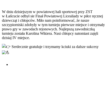
W dniu dzisiejszym w powiatowej hali sportowej przy ZST
w Łańcucie odbył sie Finał Powiatowej Licealiady w piłce ręcznej
dziewcząt i chłopców. Miło nam
poinformować, że nasze
szczypiorniski zdobyły w tym turnieju pierwsze miejsce i otrzymały
prawo gry w zawodach rejonowych. Najlepszą zawodniczką
turnieju została Karolina Wikiera. Nasi chłopcy natomiast zajęli
dzisiaj IV miejsce.
Serdecznie gratuluje i trzymamy kciuki za dalsze sukcesy