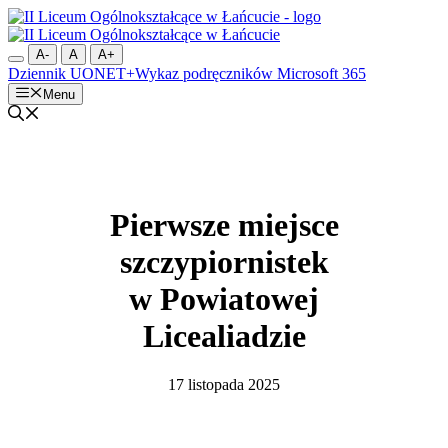
Przejdź
do
treści
A-
A
A+
Dziennik UONET+
Wykaz podręczników
Microsoft 365
Menu
Pierwsze miejsce
szczypiornistek
w Powiatowej
Licealiadzie
17 listopada 2025