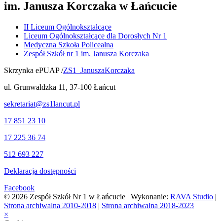
im. Janusza Korczaka w Łańcucie
II Liceum Ogólnokształcące
Liceum Ogólnokształcące dla Dorosłych Nr 1
Medyczna Szkoła Policealna
Zespół Szkół nr 1 im. Janusza Korczaka
Skrzynka ePUAP /
ZS1_JanuszaKorczaka
ul. Grunwaldzka 11, 37-100 Łańcut
sekretariat@zs1lancut.pl
17 851 23 10
17 225 36 74
512 693 227
Deklaracja dostępności
Facebook
© 2026 Zespół Szkół Nr 1 w Łańcucie | Wykonanie:
RAVA Studio
|
Strona archiwalna 2010-2018
|
Strona archiwalna 2018-2023
×