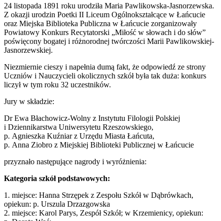
24 listopada 1891 roku urodziła Maria Pawlikowska-Jasnorzewska.
Z okazji urodzin Poetki II Liceum Ogólnokształcące w Łańcucie
oraz Miejska Biblioteka Publiczna w Łańcucie zorganizowały
Powiatowy Konkurs Recytatorski „Miłość w słowach i do słów”
poświęcony bogatej i różnorodnej twórczości Marii Pawlikowskiej-
Jasnorzewskiej.
Niezmiernie cieszy i napełnia dumą fakt, że odpowiedź ze strony
Uczniów i Nauczycieli okolicznych szkół była tak duża: konkurs
liczył w tym roku 32 uczestników.
Jury w składzie:
Dr Ewa Błachowicz-Wolny z Instytutu Filologii Polskiej
i Dziennikarstwa Uniwersytetu Rzeszowskiego,
p. Agnieszka Kuźniar z Urzędu Miasta Łańcuta,
p. Anna Ziobro z Miejskiej Biblioteki Publicznej w Łańcucie
przyznało następujące nagrody i wyróżnienia:
Kategoria szkół podstawowych:
1. miejsce: Hanna Strzępek z Zespołu Szkół w Dąbrówkach,
opiekun: p. Urszula Drzazgowska
2. miejsce: Karol Parys, Zespół Szkół; w Krzemienicy, opiekun: