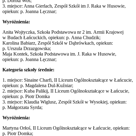
p. Dorota Woś;
3. miejsce: Anna Gierlach, Zespół Szkół im J. Raka w Husowie,
opiekun: p. Joanna Lęcznar;
Wyróżnienia:
Anita Wojtyczka, Szkoła Podstawowa nr 2 im. Armii Krajowej
w Budach Łańcuckich, opiekun: p. Anna Chudzik;
Karolina Babiarz, Zespół Szkół w Dąbrówkach, opiekun:
p. Urszula Drzazgowska;
Maja Kontek, Szkoła Podstawowa im. J. Raka w Husowie,
opiekun: p. Joanna Lęcznar;
Kategoria szkoły średnie:
1. miejsce: Sinaine Charfi, II Liceum Ogólnokształcące w Łańcucie,
opiekun: p. Magdalena Dul-Kuźniar;
2. miejsce: Kuba Palikij, II Liceum Ogólnokształcące w Łańcucie,
opiekun: p. Piotr Domka
3. miejsce: Klaudia Wiglusz, Zespół Szkół w Wysokiej, opiekun:
p. Małgorzata Syrda;
Wyróżnienia:
Martyna Orłoś, II Liceum Ogólnokształcące w Łańcucie, opiekun:
p. Piotr Domka;