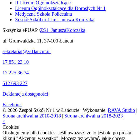
II Liceum Ogólnokształcące
Liceum Ogólnokształcące dla Dorosłych Nr 1
Medyczna Szkoła Policealna
Zespół Szkół nr 1 im. Janusza Korczaka
Skrzynka ePUAP /
ZS1_JanuszaKorczaka
ul. Grunwaldzka 11, 37-100 Łańcut
sekretariat@zs1lancut.pl
17 851 23 10
17 225 36 74
512 693 227
Deklaracja dostępności
Facebook
© 2026 Zespół Szkół Nr 1 w Łańcucie | Wykonanie:
RAVA Studio
|
Strona archiwalna 2010-2018
|
Strona archiwalna 2018-2023
×
Cookies
Obsługujemy pliki cookies. Jeśli uważasz, że to jest ok, po prostu
kliknij "Akceptuj wszystko". Możesz też wybrać, jakie chcesz