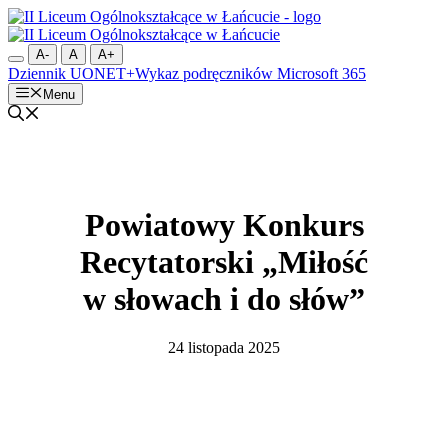
Przejdź
do
treści
A-
A
A+
Dziennik UONET+
Wykaz podręczników
Microsoft 365
Menu
Powiatowy Konkurs
Recytatorski „Miłość
w słowach i do słów”
24 listopada 2025