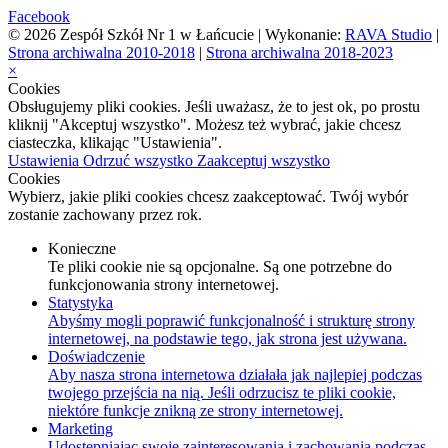
Facebook
© 2026 Zespół Szkół Nr 1 w Łańcucie | Wykonanie:
RAVA Studio
|
Strona archiwalna 2010-2018
|
Strona archiwalna 2018-2023
×
Cookies
Obsługujemy pliki cookies. Jeśli uważasz, że to jest ok, po prostu
kliknij "Akceptuj wszystko". Możesz też wybrać, jakie chcesz
ciasteczka, klikając "Ustawienia".
Ustawienia
Odrzuć wszystko
Zaakceptuj wszystko
Cookies
Wybierz, jakie pliki cookies chcesz zaakceptować. Twój wybór
zostanie zachowany przez rok.
Konieczne
Te pliki cookie nie są opcjonalne. Są one potrzebne do
funkcjonowania strony internetowej.
Statystyka
Abyśmy mogli poprawić funkcjonalność i strukturę strony
internetowej, na podstawie tego, jak strona jest używana.
Doświadczenie
Aby nasza strona internetowa działała jak najlepiej podczas
twojego przejścia na nią. Jeśli odrzucisz te pliki cookie,
niektóre funkcje znikną ze strony internetowej.
Marketing
Udostępniając swoje zainteresowania i zachowania podczas