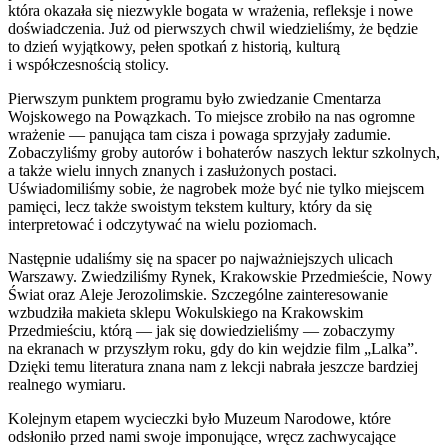
która okazała się niezwykle bogata w wrażenia, refleksje i nowe
doświadczenia. Już od pierwszych chwil wiedzieliśmy, że będzie
to dzień wyjątkowy, pełen spotkań z historią, kulturą
i współczesnością stolicy.
Pierwszym punktem programu było zwiedzanie Cmentarza
Wojskowego na Powązkach. To miejsce zrobiło na nas ogromne
wrażenie — panująca tam cisza i powaga sprzyjały zadumie.
Zobaczyliśmy groby autorów i bohaterów naszych lektur szkolnych,
a także wielu innych znanych i zasłużonych postaci.
Uświadomiliśmy sobie, że nagrobek może być nie tylko miejscem
pamięci, lecz także swoistym tekstem kultury, który da się
interpretować i odczytywać na wielu poziomach.
Następnie udaliśmy się na spacer po najważniejszych ulicach
Warszawy. Zwiedziliśmy Rynek, Krakowskie Przedmieście, Nowy
Świat oraz Aleje Jerozolimskie. Szczególne zainteresowanie
wzbudziła makieta sklepu Wokulskiego na Krakowskim
Przedmieściu, którą — jak się dowiedzieliśmy — zobaczymy
na ekranach w przyszłym roku, gdy do kin wejdzie film „Lalka”.
Dzięki temu literatura znana nam z lekcji nabrała jeszcze bardziej
realnego wymiaru.
Kolejnym etapem wycieczki było Muzeum Narodowe, które
odsłoniło przed nami swoje imponujące, wręcz zachwycające