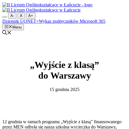
Przejdź
do
treści
A-
A
A+
Dziennik UONET+
Wykaz podręczników
Microsoft 365
Menu
„Wyjście z klasą”
do Warszawy
15 grudnia 2025
12 grudnia w ramach programu „Wyjście z klasą” finansowanego
przez MEN odbyła się nasza szkolna wycieczka do Warszawy,