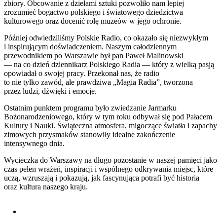
zbiory. Obcowanie z dziełami sztuki pozwoliło nam lepiej
zrozumieć bogactwo polskiego i światowego dziedzictwa
kulturowego oraz docenić rolę muzeów w jego ochronie.
Później odwiedziliśmy Polskie Radio, co okazało się niezwykłym
i inspirującym doświadczeniem. Naszym całodziennym
przewodnikiem po Warszawie był pan Paweł Malinowski
— na co dzień dziennikarz Polskiego Radia — który z wielką pasją
opowiadał o swojej pracy. Przekonał nas, że radio
to nie tylko zawód, ale prawdziwa „Magia Radia”, tworzona
przez ludzi, dźwięki i emocje.
Ostatnim punktem programu było zwiedzanie Jarmarku
Bożonarodzeniowego, który w tym roku odbywał się pod Pałacem
Kultury i Nauki. Świąteczna atmosfera, migoczące światła i zapachy
zimowych przysmaków stanowiły idealne zakończenie
intensywnego dnia.
Wycieczka do Warszawy na długo pozostanie w naszej pamięci jako
czas pełen wrażeń, inspiracji i wspólnego odkrywania miejsc, które
uczą, wzruszają i pokazują, jak fascynująca potrafi być historia
oraz kultura naszego kraju.