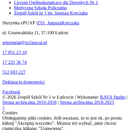
Liceum Ogólnokształcące dla Dorosłych Nr 1
Medyczna Szkoła Policealna
Zespół Szkół nr 1 im. Janusza Korczaka
Skrzynka ePUAP /
ZS1_JanuszaKorczaka
ul. Grunwaldzka 11, 37-100 Łańcut
sekretariat@zs1lancut.pl
17 851 23 10
17 225 36 74
512 693 227
Deklaracja dostępności
Facebook
© 2026 Zespół Szkół Nr 1 w Łańcucie | Wykonanie:
RAVA Studio
|
Strona archiwalna 2010-2018
|
Strona archiwalna 2018-2023
×
Cookies
Obsługujemy pliki cookies. Jeśli uważasz, że to jest ok, po prostu
kliknij "Akceptuj wszystko". Możesz też wybrać, jakie chcesz
ciasteczka, klikając "Ustawienia".