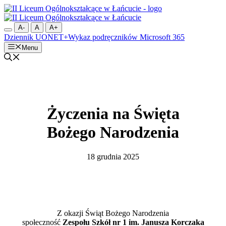
Przejdź
do
treści
A-
A
A+
Dziennik UONET+
Wykaz podręczników
Microsoft 365
Menu
Życzenia na Święta
Bożego Narodzenia
18 grudnia 2025
Z okazji Świąt Bożego Narodzenia
społeczność
Zespołu Szkół nr 1 im. Janusza Korczaka