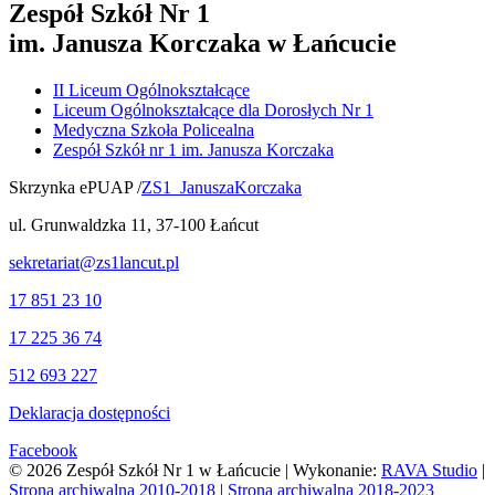
Zespół Szkół Nr 1
im. Janusza Korczaka w Łańcucie
II Liceum Ogólnokształcące
Liceum Ogólnokształcące dla Dorosłych Nr 1
Medyczna Szkoła Policealna
Zespół Szkół nr 1 im. Janusza Korczaka
Skrzynka ePUAP /
ZS1_JanuszaKorczaka
ul. Grunwaldzka 11, 37-100 Łańcut
sekretariat@zs1lancut.pl
17 851 23 10
17 225 36 74
512 693 227
Deklaracja dostępności
Facebook
© 2026 Zespół Szkół Nr 1 w Łańcucie | Wykonanie:
RAVA Studio
|
Strona archiwalna 2010-2018
|
Strona archiwalna 2018-2023