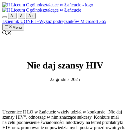
Przejdź
do
treści
A-
A
A+
Dziennik UONET+
Wykaz podręczników
Microsoft 365
Menu
Nie daj szansy HIV
22 grudnia 2025
Uczennice II LO w Łańcucie wzięły udział w konkursie „Nie daj
szansy HIV”, odnosząc w nim znaczące sukcesy. Konkurs miał
na celu podniesienie świadomości młodzieży na temat profilaktyki
HIV oraz promowanie odpowiedzialnych postaw prozdrowotnych.