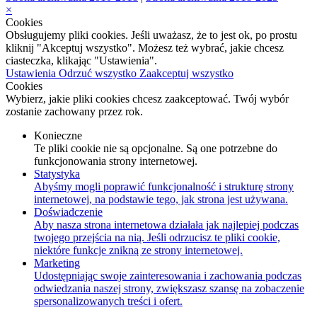
×
Cookies
Obsługujemy pliki cookies. Jeśli uważasz, że to jest ok, po prostu
kliknij "Akceptuj wszystko". Możesz też wybrać, jakie chcesz
ciasteczka, klikając "Ustawienia".
Ustawienia
Odrzuć wszystko
Zaakceptuj wszystko
Cookies
Wybierz, jakie pliki cookies chcesz zaakceptować. Twój wybór
zostanie zachowany przez rok.
Konieczne
Te pliki cookie nie są opcjonalne. Są one potrzebne do
funkcjonowania strony internetowej.
Statystyka
Abyśmy mogli poprawić funkcjonalność i strukturę strony
internetowej, na podstawie tego, jak strona jest używana.
Doświadczenie
Aby nasza strona internetowa działała jak najlepiej podczas
twojego przejścia na nią. Jeśli odrzucisz te pliki cookie,
niektóre funkcje znikną ze strony internetowej.
Marketing
Udostępniając swoje zainteresowania i zachowania podczas
odwiedzania naszej strony, zwiększasz szansę na zobaczenie
spersonalizowanych treści i ofert.