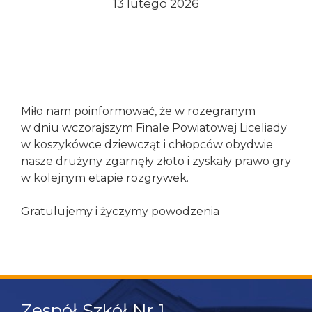
13 lutego 2026
Konieczne
Te pliki cookie
nie są
opcjonalne. Są
one potrzebne
Miło nam poinformować, że w rozegranym
do
w dniu wczorajszym Finale Powiatowej Liceliady
funkcjonowania
w koszykówce dziewcząt i chłopców obydwie
strony
nasze drużyny zgarnęły złoto i zyskały prawo gry
internetowej.
w kolejnym etapie rozgrywek.
Gratulujemy i życzymy powodzenia
Statystyka
Abyśmy mogli
poprawić
funkcjonalność
i strukturę
strony
internetowej,
Zespół Szkół Nr 1
na podstawie