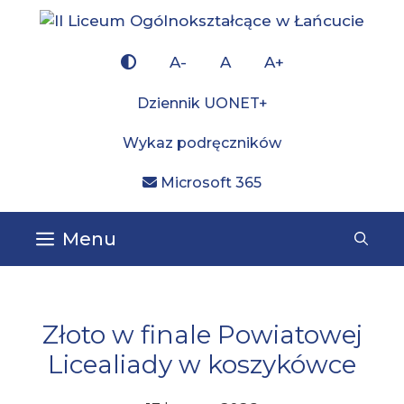
Przejdź
do
×
treści
A-
A
A+
Dziennik UONET+
Wykaz podręczników
Microsoft 365
Menu
Złoto w finale Powiatowej
Licealiady w koszykówce