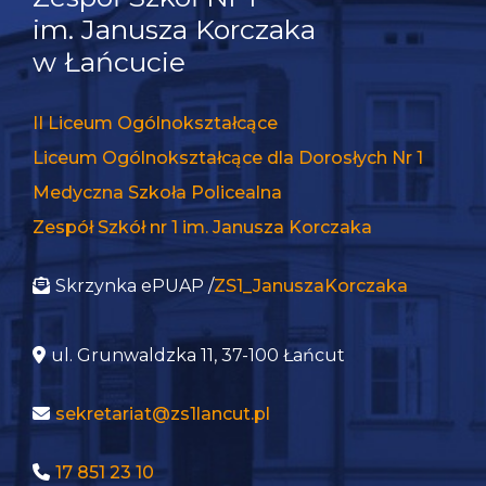
tego, jak
im. Janusza Korczaka
strona jest
w Łańcucie
używana.
II Liceum Ogólnokształcące
Doświadczenie
Liceum Ogólnokształcące dla Dorosłych Nr 1
Aby nasza strona
internetowa
Medyczna Szkoła Policealna
działała jak
najlepiej podczas
Zespół Szkół nr 1 im. Janusza Korczaka
twojego
przejścia na nią.
Skrzynka ePUAP /
ZS1_JanuszaKorczaka
Jeśli odrzucisz te
pliki cookie,
niektóre funkcje
znikną ze strony
ul. Grunwaldzka 11, 37-100 Łańcut
internetowej.
sekretariat@zs1lancut.pl
Marketing
17 851 23 10
Udostępniając