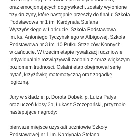
tego, jak
oraz emocjonujących dogrywkach, zostały wyłonione
strona jest
trzy drużyny, które następnie przeszły do finału: Szkoła
używana.
Podstawowa nr 1 im. Kardynała Stefana
Wyszyńskiego w Łańcucie, Szkoła Podstawowa
im. ks. Antoniego Tyczyńskiego w Albigowej, Szkoła
Doświadczenie
Podstawowa nr 3 im. 10 Pułku Strzelców Konnych
Aby nasza
strona
w Łańcucie. W trzecim etapie rywalizacji uczniowie
internetowa
indywidualnie rozwiązywali zadania z coraz większym
działała jak
poziomem trudności. Ostatni etap obejmował serię
najlepiej podczas
pytań, krzyżówkę matematyczną oraz zagadkę
twojego przejścia
logiczną.
na nią. Jeśli
odrzucisz te pliki
cookie, niektóre
Jury w składzie: p. Dorota Dobek, p. Luiza Pałys
funkcje znikną
oraz uczeń klasy 3a, Łukasz Szczepański, przyznało
ze strony
następujące nagrody:
internetowej.
pierwsze miejsce uzyskali uczniowie Szkoły
Podstawowej nr 1 im. Kardynała Stefana
Marketing