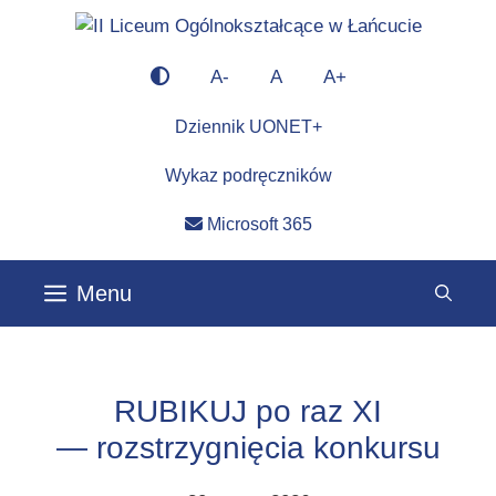
Przejdź
do
×
treści
A-
A
A+
Dziennik UONET+
Wykaz podręczników
Microsoft 365
Menu
RUBIKUJ po raz XI
— rozstrzygnięcia konkursu