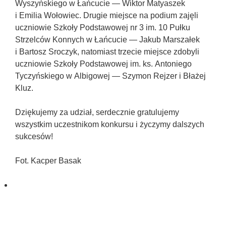
Wyszyńskiego w Łańcucie — Wiktor Matyaszek
Udostępniając
swoje
i Emilia Wołowiec. Drugie miejsce na podium zajęli
zainteresowania i
uczniowie Szkoły Podstawowej nr 3 im. 10 Pułku
zachowania
Strzelców Konnych w Łańcucie — Jakub Marszałek
podczas
i Bartosz Sroczyk, natomiast trzecie miejsce zdobyli
odwiedzania naszej
uczniowie Szkoły Podstawowej im. ks. Antoniego
strony, zwiększasz
szansę na
Tyczyńskiego w Albigowej — Szymon Rejzer i Błażej
zobaczenie
Kluz.
spersonalizowanych
treści i ofert.
Dziękujemy za udział, serdecznie gratulujemy
wszystkim uczestnikom konkursu i życzymy dalszych
sukcesów!
Fot. Kacper Basak