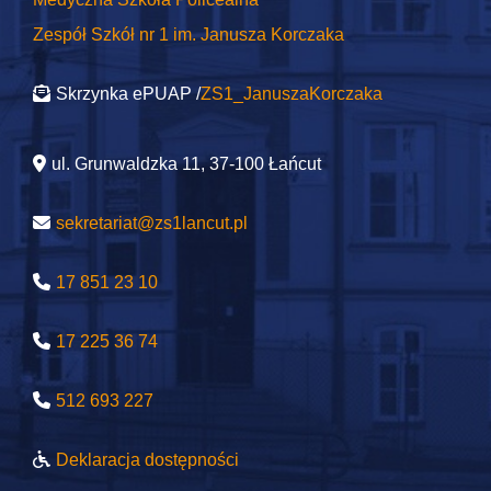
Zespół Szkół nr 1 im. Janusza Korczaka
Skrzynka ePUAP /
ZS1_JanuszaKorczaka
ul. Grunwaldzka 11, 37-100 Łańcut
sekretariat@zs1lancut.pl
17 851 23 10
17 225 36 74
512 693 227
Deklaracja dostępności