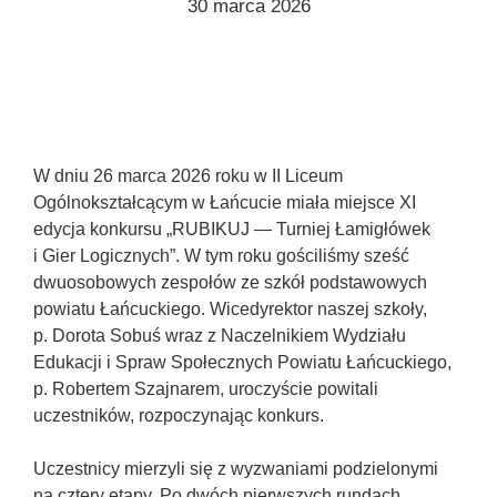
30 marca 2026
Konieczne
Te pliki cookie
nie są
opcjonalne. Są
one potrzebne
W dniu 26 marca 2026 roku w II Liceum
do
Ogólnokształcącym w Łańcucie miała miejsce XI
funkcjonowania
edycja konkursu „RUBIKUJ — Turniej Łamigłówek
strony
i Gier Logicznych”. W tym roku gościliśmy sześć
internetowej.
dwuosobowych zespołów ze szkół podstawowych
powiatu Łańcuckiego. Wicedyrektor naszej szkoły,
p. Dorota Sobuś wraz z Naczelnikiem Wydziału
Statystyka
Abyśmy mogli
Edukacji i Spraw Społecznych Powiatu Łańcuckiego,
poprawić
p. Robertem Szajnarem, uroczyście powitali
funkcjonalność
uczestników, rozpoczynając konkurs.
i strukturę
strony
Uczestnicy mierzyli się z wyzwaniami podzielonymi
internetowej,
na podstawie
na cztery etapy. Po dwóch pierwszych rundach,