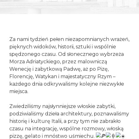
Konieczne
Te pliki cookie
nie są
Za nami tydzień pełen niezapomnianych wrażeń,
opcjonalne. Są
pięknych widoków, historii, sztuki i wspólnie
one potrzebne
spędzonego czasu. Od słonecznego wybrzeża
do
funkcjonowania
Morza Adriatyckiego, przez malowniczą
strony
Wenecję i zabytkową Padwę, aż po Pizę,
internetowej.
Florencję, Watykan i majestatyczny Rzym –
każdego dnia odkrywaliśmy kolejne niezwykłe
miejsca.
Statystyka
Abyśmy mogli
Zwiedziliśmy najsłynniejsze włoskie zabytki,
poprawić
podziwialiśmy dzieła architektury, poznawaliśmy
funkcjonalność
i strukturę
historię i kulturę Italii, a przy tym nie zabrakło
strony
czasu na integrację, wspólne rozmowy, włoską
internetowej,
pizzę, gelato i mnóstwo uśmiechu.
na podstawie