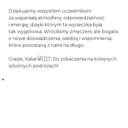
tego, jak
Dziękujemy wszystkim uczestnikom
strona jest
używana.
za wspaniałą atmosferę, odpowiedzialność
i energię, dzięki którym ta wycieczka była
tak wyjątkowa. Wróciliśmy zmęczeni, ale bogatsi
Doświadczenie
o nowe doświadczenia, wiedzę i wspomnienia,
Aby nasza strona
które pozostaną z nami na długo.
internetowa
działała jak
Grazie, Italia!
Do zobaczenia na kolejnych
najlepiej podczas
twojego
szkolnych podróżach!
przejścia na nią.
Jeśli odrzucisz te
pliki cookie,
niektóre funkcje
znikną ze strony
internetowej.
Marketing
Udostępniając