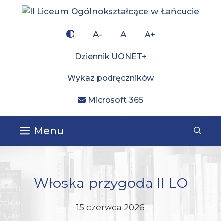
Przejdź
do
×
treści
A-
A
A+
Dziennik UONET+
Wykaz podręczników
Microsoft 365
Menu
Włoska przygoda II LO
15 czerwca 2026