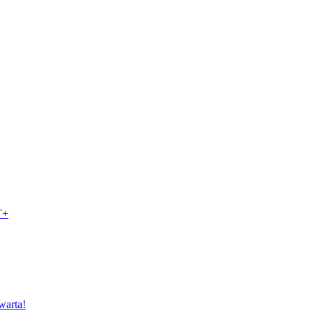
T+
warta!