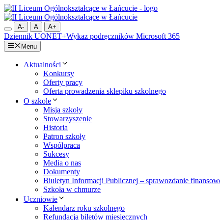
Przejdź
do
treści
A-
A
A+
Dziennik UONET+
Wykaz podręczników
Microsoft 365
Menu
Aktualności
Konkursy
Oferty pracy
Oferta prowadzenia sklepiku szkolnego
O szkole
Misja szkoły
Stowarzyszenie
Historia
Patron szkoły
Współpraca
Sukcesy
Media o nas
Dokumenty
Biuletyn Informacji Publicznej – sprawozdanie finansow
Szkoła w chmurze
Uczniowie
Kalendarz roku szkolnego
Refundacja biletów miesięcznych