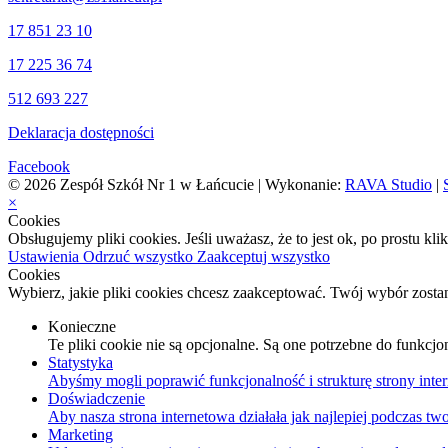
17 851 23 10
17 225 36 74
512 693 227
Deklaracja dostępności
Facebook
© 2026 Zespół Szkół Nr 1 w Łańcucie | Wykonanie:
RAVA Studio
|
×
Cookies
Obsługujemy pliki cookies. Jeśli uważasz, że to jest ok, po prostu kl
Ustawienia
Odrzuć wszystko
Zaakceptuj wszystko
Cookies
Wybierz, jakie pliki cookies chcesz zaakceptować. Twój wybór zosta
Konieczne
Te pliki cookie nie są opcjonalne. Są one potrzebne do funkcjo
Statystyka
Abyśmy mogli poprawić funkcjonalność i strukturę strony inter
Doświadczenie
Aby nasza strona internetowa działała jak najlepiej podczas twoj
Marketing