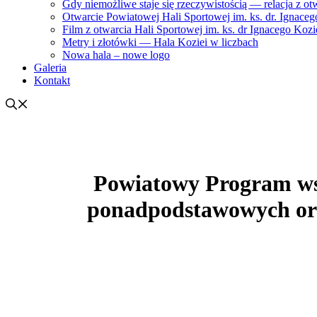
Gdy niemożliwe staje się rzeczywistością — relacja z ot
Otwarcie Powiatowej Hali Sportowej im. ks. dr. Ignacego
Film z otwarcia Hali Sportowej im. ks. dr Ignacego Kozi
Metry i złotówki — Hala Koziei w liczbach
Nowa hala – nowe logo
Galeria
Kontakt
Powiatowy Program wsp
ponadpodstawowych or