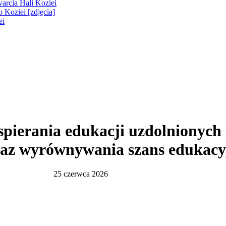
warcia Hali Koziei
 Koziei [zdjęcia]
ei
ierania edukacji uzdolnionych 
az wyrównywania szans edukacy
25 czerwca 2026