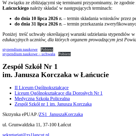
W związku ze zbliżającymi się terminami przypominamy, że zgodnie
Łańcuckiego
należy składać w następujących terminach:
do dnia 10 lipca 2026 r.
– termin składania wniosków przez p
do dnia 31 lipca 2026 r.
– termin przekazania zweryfikowanyc
Poniżej treść uchwały określającej warunki udzielania stypendiów 
edukacyjnych uczniów, dla których organem prowadzącym jest Powia
stypendium naukowe
Pobierz
stypendium naukowe – uchwała
Pobierz
Zespół Szkół Nr 1
im. Janusza Korczaka w Łańcucie
II Liceum Ogólnokształcące
Liceum Ogólnokształcące dla Dorosłych Nr 1
Medyczna Szkoła Policealna
Zespół Szkół nr 1 im. Janusza Korczaka
Skrzynka ePUAP /
ZS1_JanuszaKorczaka
ul. Grunwaldzka 11, 37-100 Łańcut
sekretariat@zs1lancut.pl