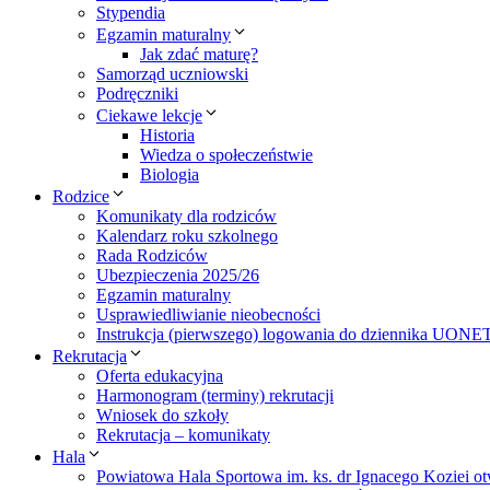
Stypendia
Egzamin maturalny
Jak zdać maturę?
Samorząd uczniowski
Podręczniki
Ciekawe lekcje
Historia
Wiedza o społeczeństwie
Biologia
Rodzice
Komunikaty dla rodziców
Kalendarz roku szkolnego
Rada Rodziców
Ubezpieczenia 2025/26
Egzamin maturalny
Usprawiedliwianie nieobecności
Instrukcja (pierwszego) logowania do dziennika UONE
Rekrutacja
Oferta edukacyjna
Harmonogram (terminy) rekrutacji
Wniosek do szkoły
Rekrutacja – komunikaty
Hala
Powiatowa Hala Sportowa im. ks. dr Ignacego Koziei ot