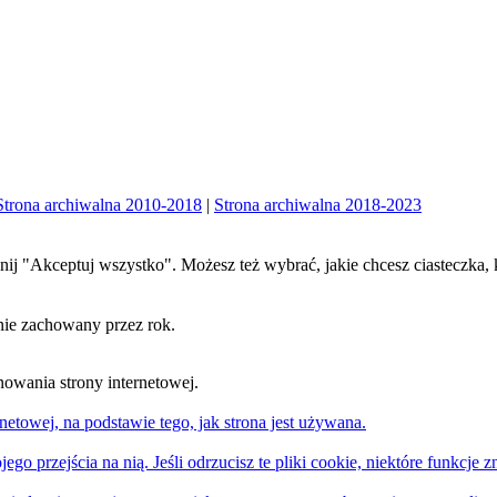
Strona archiwalna 2010-2018
|
Strona archiwalna 2018-2023
iknij "Akceptuj wszystko". Możesz też wybrać, jakie chcesz ciasteczka, 
nie zachowany przez rok.
nowania strony internetowej.
netowej, na podstawie tego, jak strona jest używana.
ego przejścia na nią. Jeśli odrzucisz te pliki cookie, niektóre funkcje z