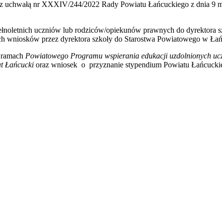
 z uchwałą nr XXXIV/244/2022 Rady Powiatu Łańcuckiego z dnia 9 ma
ełnoletnich uczniów lub rodziców/opiekunów prawnych do dyrektora s
h wniosków przez dyrektora szkoły do Starostwa Powiatowego w Łań
w ramach
Powiatowego Programu wspierania edukacji uzdolnionych u
t Łańcucki
oraz wniosek o przyznanie stypendium Powiatu Łańcuckie